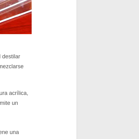
 destilar
 mezclarse
ra acrílica,
rmite un
iene una