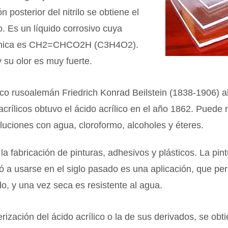
n posterior del nitrilo se obtiene el
co. Es un líquido corrosivo cuya
ímica es CH2=CHCO2H (C3H4O2).
y su olor es muy fuerte.
co rusoalemán Friedrich Konrad Beilstein (1838-1906) al
acrílicos obtuvo el ácido acrílico en el año 1862. Puede
uciones con agua, cloroformo, alcoholes y éteres.
la fabricación de pinturas, adhesivos y plásticos. La pintu
 a usarse en el siglo pasado es una aplicación, que pe
o, y una vez seca es resistente al agua.
erización del ácido acrílico o la de sus derivados, se obt