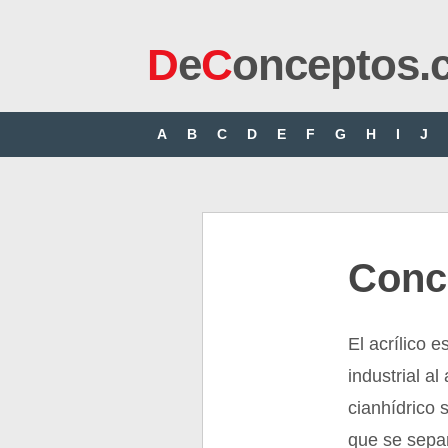
D
e
C
onceptos.
A
B
C
D
E
F
G
H
I
J
Conce
El acrílico 
industrial a
cianhídrico 
que se separ