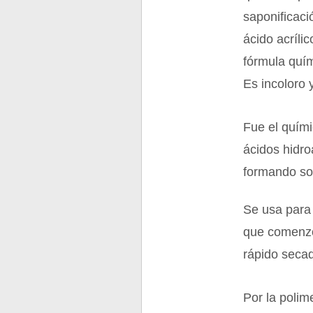
saponificació
ácido acríli
fórmula qu
Es incoloro 
Fue el quími
ácidos hidro
formando sol
Se usa para 
que comenzó
rápido secad
Por la polim