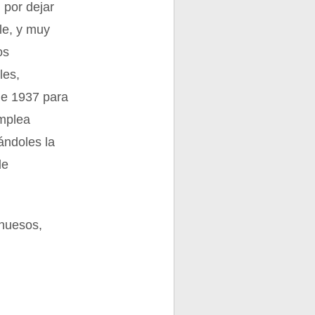
 por dejar
ble, y muy
os
les,
de 1937 para
emplea
ándoles la
de
 huesos,