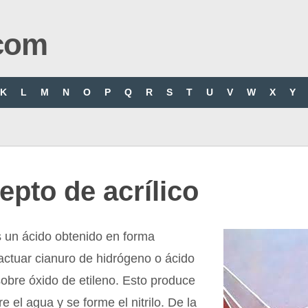
com
K
L
M
N
O
P
Q
R
S
T
U
V
W
X
Y
pto de acrílico
es un ácido obtenido en forma
l actuar cianuro de hidrógeno o ácido
sobre óxido de etileno. Esto produce
e el agua y se forme el nitrilo. De la