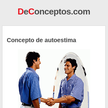
D
e
C
onceptos.com
Concepto de autoestima