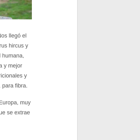
os llegó el
rus hircus y
ad humana,
a y mejor
icionales y
para fibra.
 Europa, muy
ue se extrae