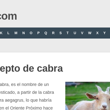
com
K
L
M
N
O
P
Q
R
S
T
U
V
W
X
Y
epto de cabra
cabra, es el nombre de un
ticado, a partir de la cabra
ra aegagrus, lo que habría
en el Oriente Próximo hace