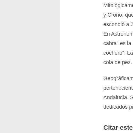
Mitológicame
y Crono, que
escondió a Z
En Astronomí
cabra” es la
cochero”. L
cola de pez.
Geográficam
pertenecien
Andalucía. S
dedicados pri
Citar este