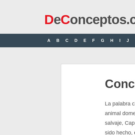
D
e
C
onceptos.
A
B
C
D
E
F
G
H
I
J
Conc
La palabra 
animal domes
salvaje, Cap
sido hecho, 