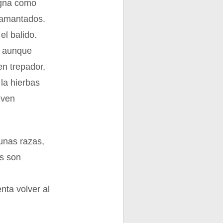
igna como
amamantados.
el balido.
, aunque
en trepador,
la hierbas
iven
gunas razas,
as son
enta volver al