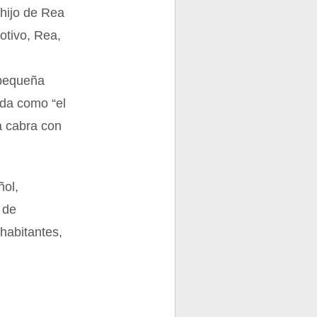
 hijo de Rea
otivo, Rea,
“pequeña
ida como “el
a cabra con
ñol,
 de
habitantes,