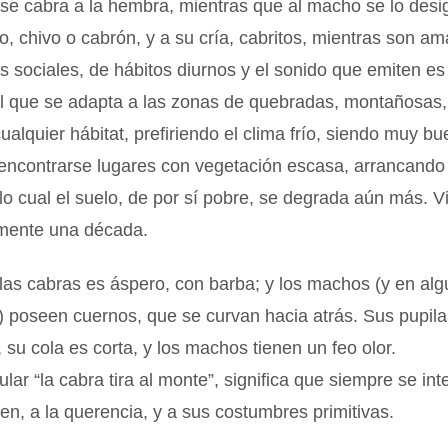
rse cabra a la hembra, mientras que al macho se lo des
, chivo o cabrón, y a su cría, cabritos, mientras son 
 sociales, de hábitos diurnos y el sonido que emiten es 
l que se adapta a las zonas de quebradas, montañosas
cualquier hábitat, prefiriendo el clima frío, siendo muy bu
encontrarse lugares con vegetación escasa, arrancando 
 lo cual el suelo, de por sí pobre, se degrada aún más. V
mente una década.
 las cabras es áspero, con barba; y los machos (y en al
) poseen cuernos, que se curvan hacia atrás. Sus pupil
, su cola es corta, y los machos tienen un feo olor.
lar “la cabra tira al monte”, significa que siempre se int
gen, a la querencia, y a sus costumbres primitivas.