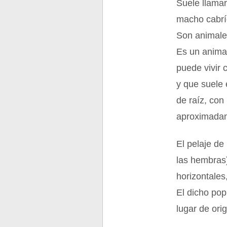
Suele llama
macho cabrío
Son animales
Es un anima
puede vivir 
y que suele 
de raíz, con
aproximada
El pelaje de
las hembras
horizontales
El dicho popu
lugar de ori