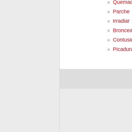
Quemad
Parche
Irradiar
Bronce
Contusi
Picadur