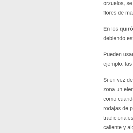
orzuelos, s
flores de ma
En los
quir
debiendo est
Pueden usar
ejemplo, las
Si en vez de
zona un elem
como cuando 
rodajas de p
tradicionale
caliente y a