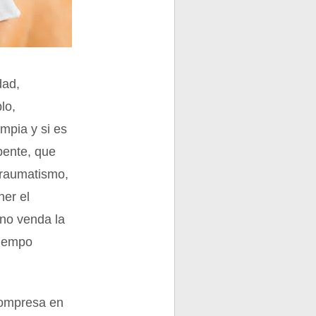
dad,
lo,
impia y si es
bente, que
traumatismo,
ner el
 no venda la
tiempo
compresa en