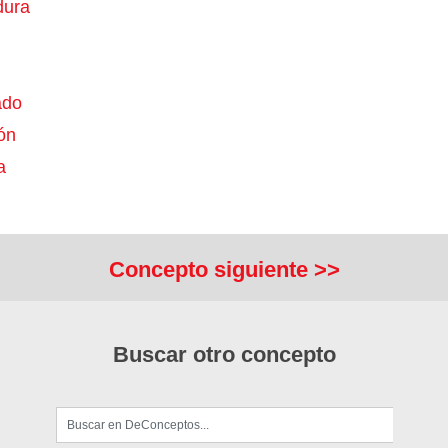
ura
ado
ón
a
Concepto siguiente >>
Buscar otro concepto