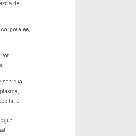
ezcla de
 corporales
,
 Por
s.
 sobre la
aplasma,
cerla, o
, agua
nal