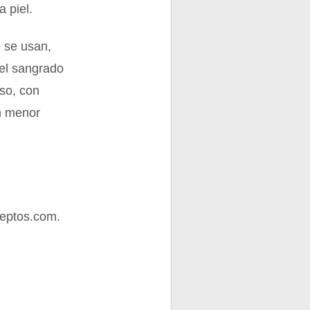
 piel.
e se usan,
 el sangrado
aso, con
en menor
eptos.com.