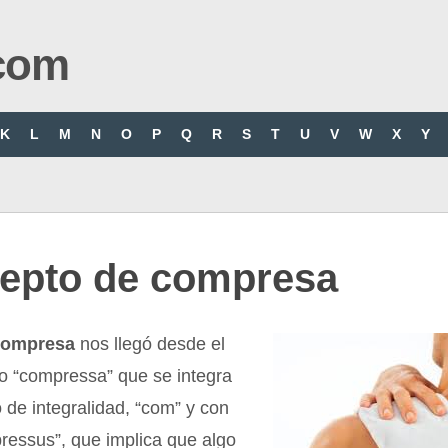
com
K
L
M
N
O
P
Q
R
S
T
U
V
W
X
Y
epto de compresa
compresa
nos llegó desde el
no “compressa” que se integra
o de integralidad, “com” y con
pressus”, que implica que algo