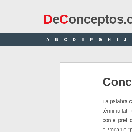
D
e
C
onceptos.
A
B
C
D
E
F
G
H
I
J
Conc
La palabra
término lati
con el prefij
el vocablo “