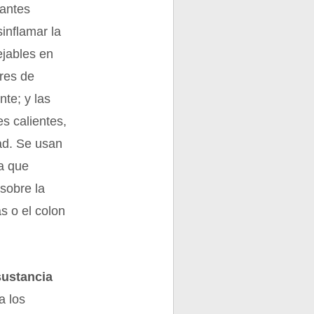
santes
inflamar la
jables en
ores de
nte; y las
es calientes,
dad. Se usan
a que
 sobre la
s o el colon
sustancia
a los