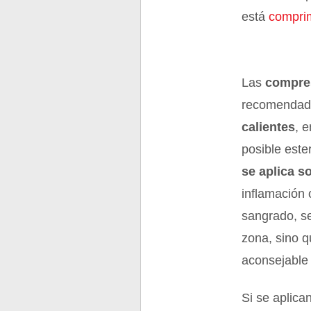
está
compri
Las
compre
recomendadas
calientes
, 
posible este
se aplica so
inflamación 
sangrado, se
zona, sino q
aconsejable
Si se aplica