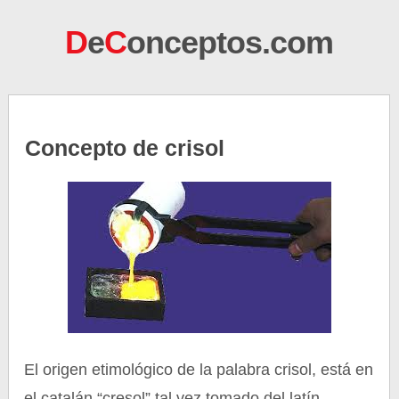
D
e
C
onceptos.com
Concepto de crisol
El origen etimológico de la palabra crisol, está en
el catalán “cresol” tal vez tomado del latín