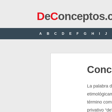
D
e
C
onceptos.
A
B
C
D
E
F
G
H
I
J
Conc
La palabra 
etimológicam
término comp
privativo “de