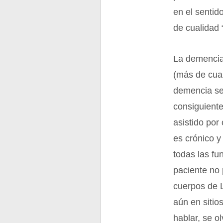
en el sentido
de cualidad “
La demencia 
(más de cuar
demencia sen
consiguient
asistido por
es crónico 
todas las fu
paciente no 
cuerpos de L
aún en sitio
hablar, se o