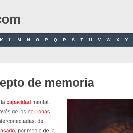
com
K
L
M
N
O
P
Q
R
S
T
U
V
W
X
Y
epto de memoria
 la
capacidad
mental,
ravés de las
neuronas
nterconectadas; de
pasado
, por medio de la