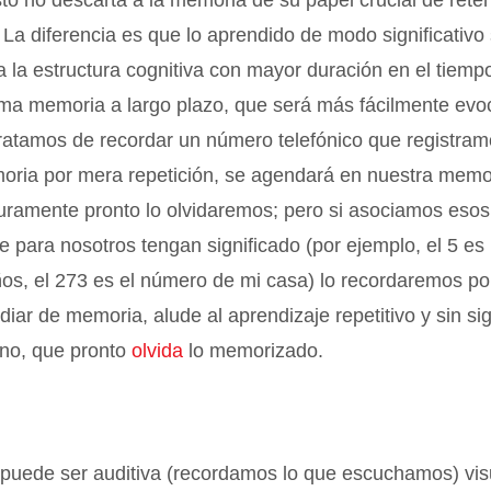
esto no descarta a la memoria de su papel crucial de reten
 La diferencia es que lo aprendido de modo significativo
a la estructura cognitiva con mayor duración en el tiemp
ama memoria a largo plazo, que será más fácilmente evo
tratamos de recordar un número telefónico que registra
oria por mera repetición, se agendará en nuestra memor
guramente pronto lo olvidaremos; pero si asociamos eso
e para nosotros tengan significado (por ejemplo, el 5 es
os, el 273 es el número de mi casa) lo recordaremos p
diar de memoria, alude al aprendizaje repetitivo y sin sig
no, que pronto
olvida
lo memorizado.
puede ser auditiva (recordamos lo que escuchamos) vis