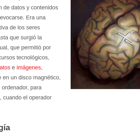
n de datos y contenidos
evocarse. Era una
tiva de los seres
sta que surgió la
ual, que permitió por
cursos tecnológicos,
atos
e
imágenes
,
en un disco magnético,
n ordenador, para
s, cuando el operador
gía