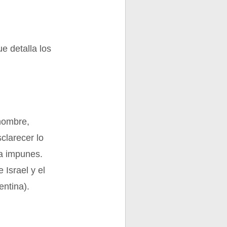
e detalla los
 nombre,
clarecer lo
ía impunes.
Israel y el
entina).