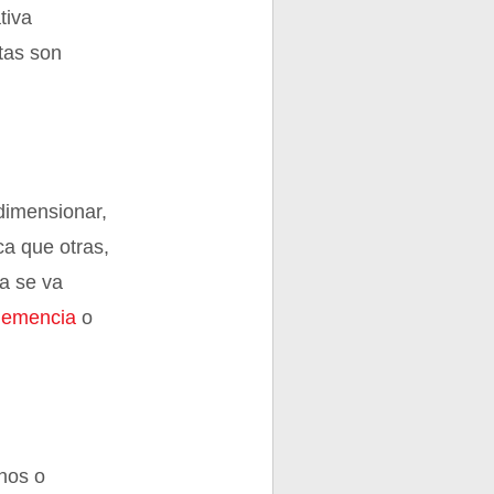
tiva
stas son
 dimensionar,
a que otras,
a se va
demencia
o
hos o