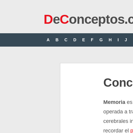
D
e
C
onceptos.
A
B
C
D
E
F
G
H
I
J
Conc
Memoria
es
operada a t
cerebrales i
recordar el