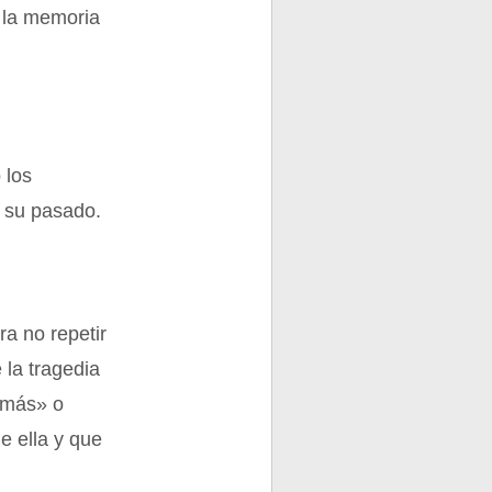
a la memoria
 los
 su pasado.
a no repetir
 la tragedia
a más» o
e ella y que