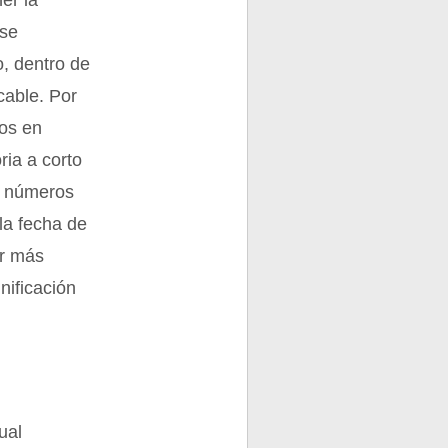
er la
 se
o, dentro de
cable. Por
mos en
ia a corto
s números
 la fecha de
or más
nificación
ual