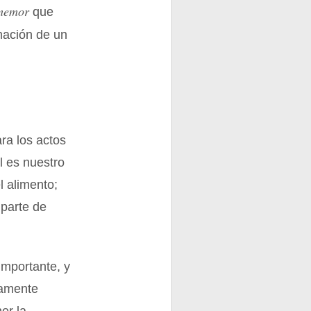
memor
que
rmación de un
ra los actos
l es nuestro
l alimento;
 parte de
mportante, y
ramente