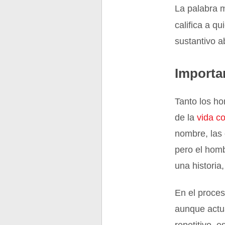
La palabra m
califica a q
sustantivo a
Importa
Tanto los h
de la
vida co
nombre, las 
pero el hom
una historia
En el proce
aunque actua