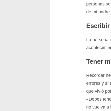
personas son
de mi padre 
Escribi
La persona q
acontecimie
Tener m
Recordar hec
errores y sí
que vivió po
«Debes tener
no vuelva a