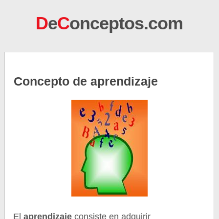
D
e
C
onceptos.com
Concepto de aprendizaje
El
aprendizaje
consiste en adquirir