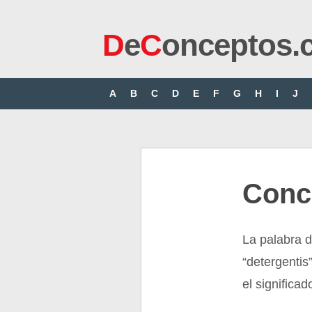
D
e
C
onceptos.
A
B
C
D
E
F
G
H
I
J
Conc
La palabra d
“detergentis
el significad