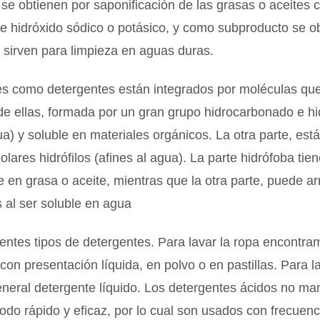
se obtienen por saponificación de las grasas o aceites 
e hidróxido sódico o potásico, y como subproducto se o
o sirven para limpieza en aguas duras.
es como detergentes están integrados por moléculas qu
de ellas, formada por un gran grupo hidrocarbonado e h
ua) y soluble en materiales orgánicos. La otra parte, est
lares hidrófilos (afines al agua). La parte hidrófoba tien
e en grasa o aceite, mientras que la otra parte, puede arr
 al ser soluble en agua
rentes tipos de detergentes. Para lavar la ropa encontr
con presentación líquida, en polvo o en pastillas. Para lav
neral detergente líquido. Los detergentes ácidos no ma
do rápido y eficaz, por lo cual son usados con frecuenc