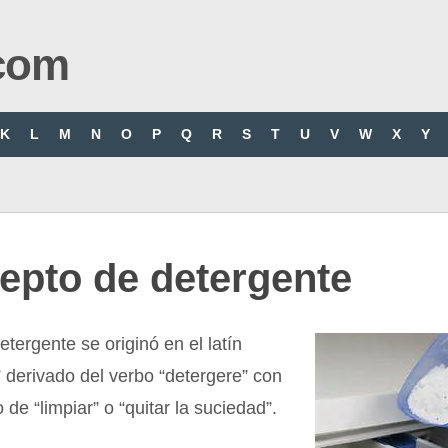
com
K
L
M
N
O
P
Q
R
S
T
U
V
W
X
Y
epto de detergente
etergente se originó en el latín
” derivado del verbo “detergere” con
o de “limpiar” o “quitar la suciedad”.