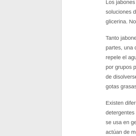
Los jabones 
soluciones d
glicerina. N
Tanto jabon
partes, una 
repele el ag
por grupos po
de disolvers
gotas grasas
Existen dife
detergentes 
se usa en ge
actúan de mo