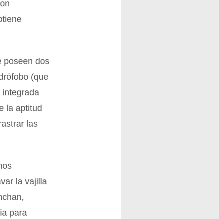
con
btiene
e poseen dos
idrófobo (que
á integrada
e la aptitud
astrar las
amos
ar la vajilla
nchan,
ia para