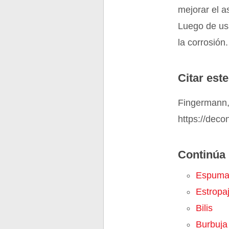
mejorar el a
Luego de usa
la corrosión.
Citar este
Fingermann,
https://deco
Continúa 
Espum
Estropa
Bilis
Burbuja