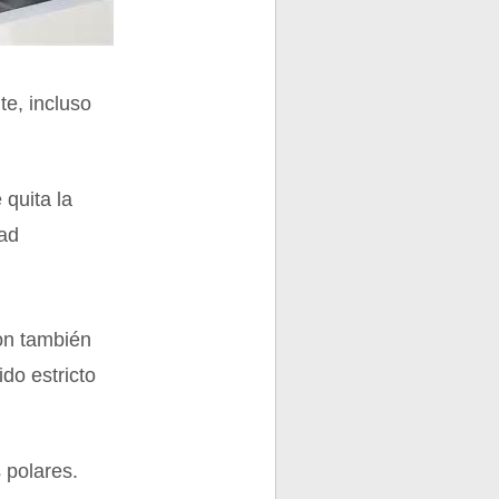
te, incluso
 quita la
dad
son también
do estricto
s polares.