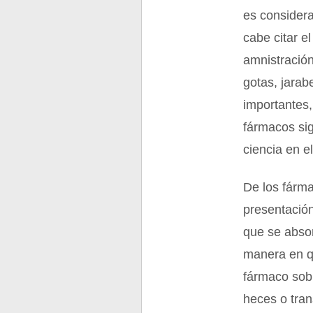
es consider
cabe citar e
amnistración
gotas, jarab
importantes,
fármacos si
ciencia en el
De los fárma
presentación
que se absor
manera en qu
fármaco sobr
heces o tran