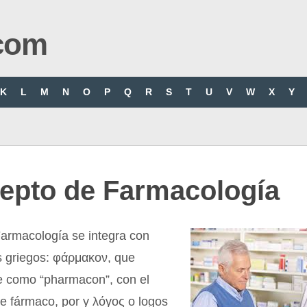
com
K
L
M
N
O
P
Q
R
S
T
U
V
W
X
Y
epto de Farmacología
Farmacología se integra con
s griegos: φάρμακον, que
e como “pharmacon”, con el
de fármaco, por y λόγος o logos