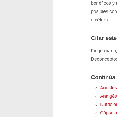
benéficos y 
posibles con
etcétera.
Citar este
Fingermann,
Deconceptos
Continúa 
Anestes
Analgés
Nutrició
Cápsul