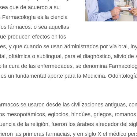
 sea que de acuerdo a su
a Farmacología es la ciencia
los fármacos, o sea aquellas
que producen efectos en los
tes, y que cuando se usan administrados por vía oral, in
tal, oftálmica o sublingual, para el diagnóstico, alivio de
o la cura de las enfermedades, se denomina Farmacologí
 es un fundamental aporte para la Medicina, Odontología
fármacos se usaron desde las civilizaciones antiguas, co
los mesopotámicos, egipcios, hindúes, griegos, romanos
uencia de la religión, fueron los árabes alrededor del sigl
ieron las primeras farmacias, y en siglo X el médico pe