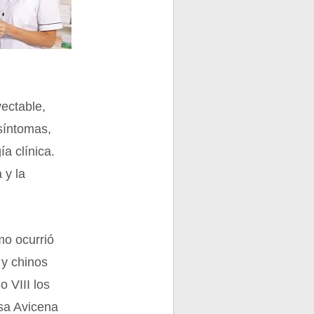
yectable,
 síntomas,
a clínica.
 y la
mo ocurrió
 y chinos
o VIII los
rsa Avicena