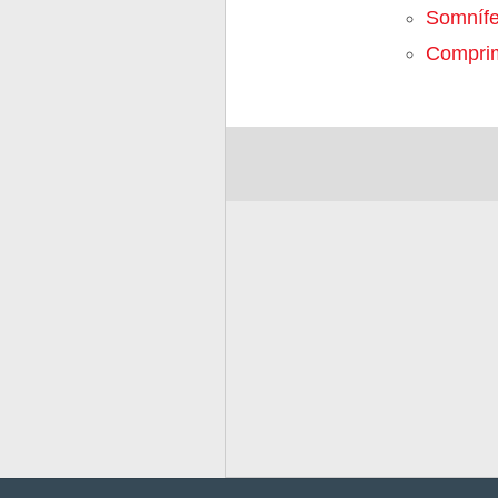
Somnífe
Compri