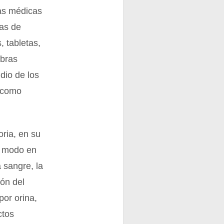
ras médicas
mas de
, tabletas,
obras
dio de los
ó como
oria, en su
l modo en
 sangre, la
ión del
por orina,
ctos