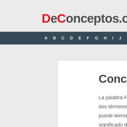
D
e
C
onceptos.
A
B
C
D
E
F
G
H
I
J
Conc
La palabra 
dos término
puede leers
significado 