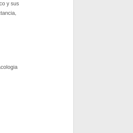
aco y sus
tancia,
acologia