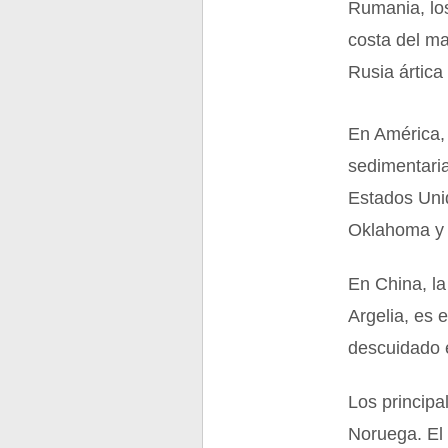
Rumania, los
costa del ma
Rusia ártica
En América,
sedimentaria
Estados Uni
Oklahoma y 
En China, la
Argelia, es 
descuidado el
Los principa
Noruega. El