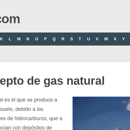
com
K
L
M
N
O
P
Q
R
S
T
U
V
W
X
Y
epto de gas natural
al es el que se produce a
bsuelo, debido a las
es de hidrocarburos, que a
ocian con depósitos de