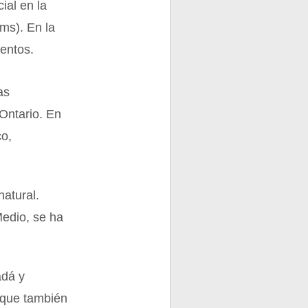
ial en la
Ems). En la
ientos.
as
 Ontario. En
co,
natural.
Medio, se ha
adá y
 que también