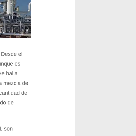
. Desde el
aunque es
Se halla
na mezcla de
cantidad de
ido de
l, son