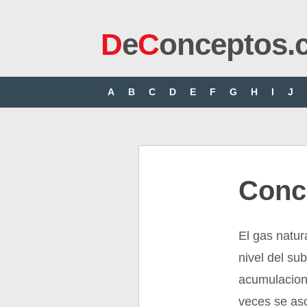
D
e
C
onceptos.
A
B
C
D
E
F
G
H
I
J
Conc
El gas natur
nivel del su
acumulacion
veces se as