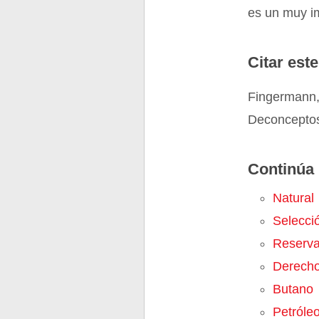
es un muy i
Citar este
Fingermann,
Deconceptos
Continúa 
Natural
Selecci
Reserva
Derecho
Butano
Petróle