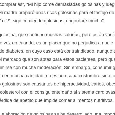
 comprarlas”, “Mi hijo come demasiadas golosinas y lueg
Mi madre preparó unas ricas golosinas para el festejo de
 o “Si sigo comiendo golosinas, engordaré mucho”.
olosina, que contiene muchas calorías, pero están vací
de vez en cuando, es un placer que no perjudica a nadie,
de diabetes, en cuyo caso está contraindicado, aunque 
el mercado que son aptas para estos pacientes, pero qu
mirse con mucha moderación. Sin embargo, consumir g
 o en mucha cantidad, no es una sana costumbre sino to
s golosinas son causantes de hiperactividad, caries, obe
olesterol con el consiguiente daño al sistema cardiovas
pérdida de apetito que impide comer alimentos nutritivos.
a elaboración de golosinas se ha desarrollado una impor