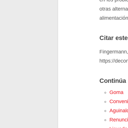
otras altern
alimentació
Citar este
Fingermann,
https://deco
Continúa 
Goma
Conveni
Aguinal
Renunc