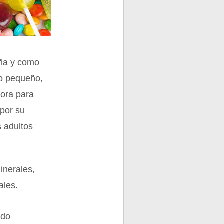
aña y como
ño pequeño,
dora para
 por su
s adultos
inerales,
ales.
edo