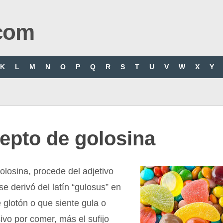
com
K
L
M
N
O
P
Q
R
S
T
U
V
W
X
Y
epto de golosina
olosina, procede del adjetivo
se derivó del latín “gulosus” en
e glotón o que siente gula o
vo por comer, más el sufijo