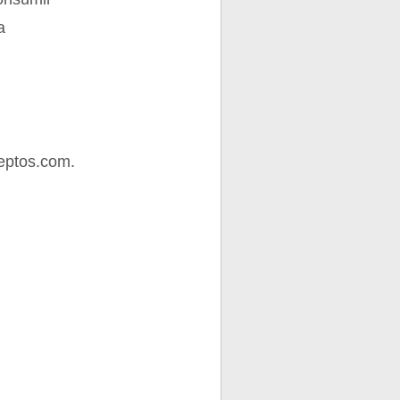
a
eptos.com.