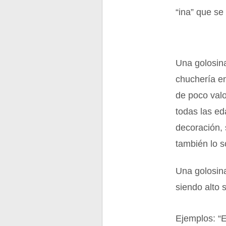
“ina” que se
Una golosin
chuchería e
de poco valo
todas las e
decoración, 
también lo 
Una golosina
siendo alto 
Ejemplos: “E