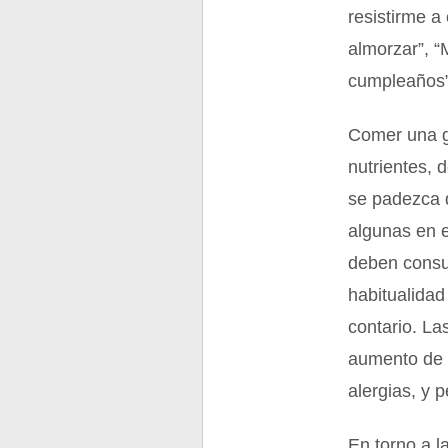
resistirme a
almorzar”, “
cumpleaños”
Comer una g
nutrientes, 
se padezca 
algunas en 
deben consu
habitualidad
contario. La
aumento de c
alergias, y 
En torno a l