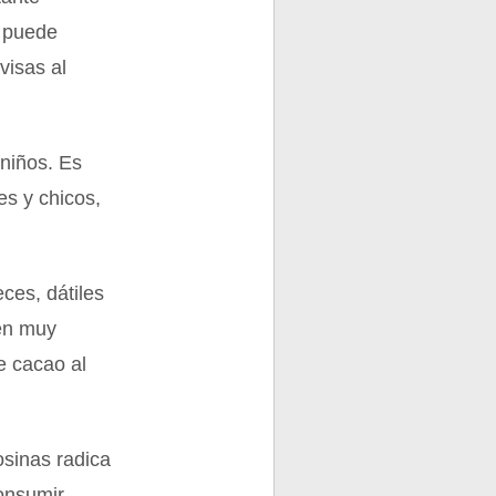
y puede
visas al
niños. Es
es y chicos,
ces, dátiles
 en muy
e cacao al
osinas radica
consumir