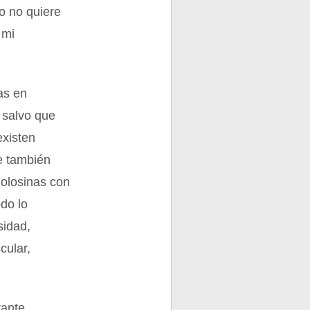
o no quiere
 mi
as en
 salvo que
existen
e también
olosinas con
do lo
sidad,
cular,
tante