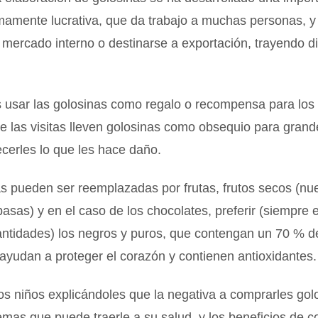
umamente lucrativa, que da trabajo a muchas personas, 
 mercado interno o destinarse a exportación, trayendo di
usar las golosinas como regalo o recompensa para los 
e las visitas lleven golosinas como obsequio para grand
ecerles lo que les hace daño.
s pueden ser reemplazadas por frutas, frutos secos (nue
asas) y en el caso de los chocolates, preferir (siempre
ntidades) los negros y puros, que contengan un 70 % d
yudan a proteger el corazón y contienen antioxidantes.
os niños explicándoles que la negativa a comprarles gol
emas que puede traerle a su salud, y los beneficios de 