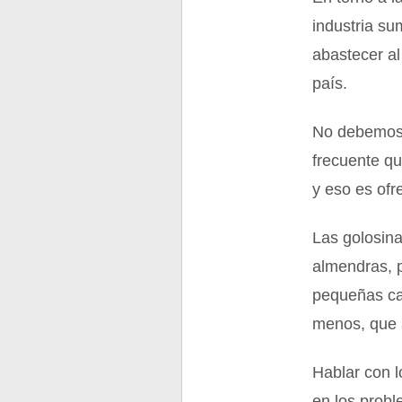
industria s
abastecer al
país.
No debemos 
frecuente qu
y eso es ofr
Las golosina
almendras, p
pequeñas ca
menos, que a
Hablar con l
en los probl