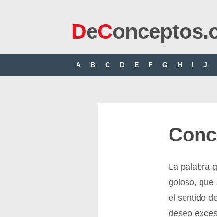
D
e
C
onceptos.
A
B
C
D
E
F
G
H
I
J
Conc
La palabra g
goloso, que 
el sentido d
deseo excesi