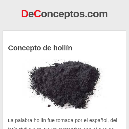
D
e
C
onceptos.com
Concepto de hollín
La palabra hollín fue tomada por el español, del