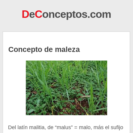
D
e
C
onceptos.com
Concepto de maleza
Del latín malitia, de “malus” = malo, más el sufijo