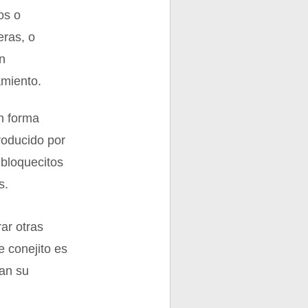
os o
eras, o
an
amiento.
n forma
roducido por
 bloquecitos
s.
ar otras
e conejito es
ían su