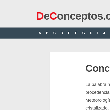
D
e
C
onceptos.
A
B
C
D
E
F
G
H
I
J
Conc
La palabra 
procedencia 
Meteorología
cristalizado