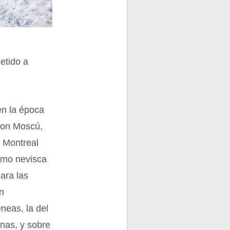
etido a
en la época
son Moscú,
) Montreal
omo nevisca
ara las
ón
neas, la del
onas, y sobre