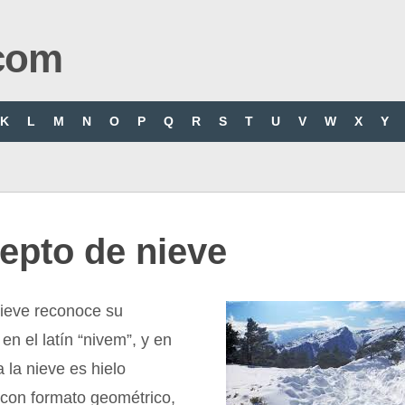
com
K
L
M
N
O
P
Q
R
S
T
U
V
W
X
Y
epto de nieve
nieve reconoce su
en el latín “nivem”, y en
 la nieve es hielo
, con formato geométrico,