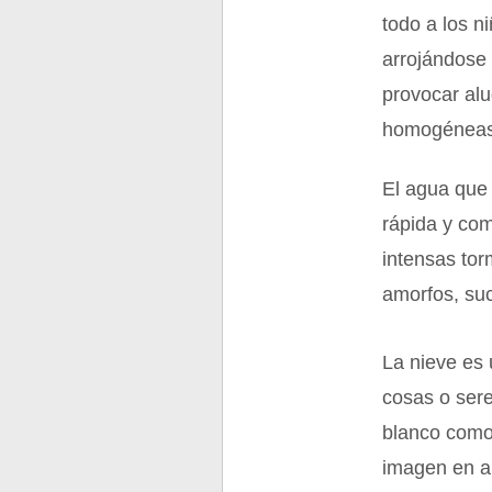
todo a los n
arrojándose
provocar alu
homogéneas 
El agua que 
rápida y co
intensas tor
amorfos, suc
La nieve es
cosas o sere
blanco como 
imagen en an