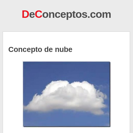
D
e
C
onceptos.com
Concepto de nube