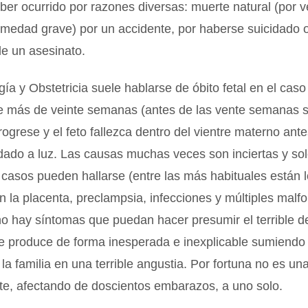
er ocurrido por razones diversas: muerte natural (por v
rmedad grave) por un accidente, por haberse suicidado 
de un asesinato.
ía y Obstetricia suele hablarse de óbito fetal en el cas
 más de veinte semanas (antes de las vente semanas s
rogrese y el feto fallezca dentro del vientre materno ant
dado a luz. Las causas muchas veces son inciertas y sol
 casos pueden hallarse (entre las más habituales están 
 la placenta, preclampsia, infecciones y múltiples malf
o hay síntomas que puedan hacer presumir el terrible d
se produce de forma inesperada e inexplicable sumiendo
 la familia en una terrible angustia. Por fortuna no es un
te, afectando de doscientos embarazos, a uno solo.