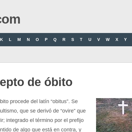
com
K
L
M
N
O
P
Q
R
S
T
U
V
W
X
Y
epto de óbito
bito procede del latín “obitus”. Se
cultismo, que se derivó de “ovire” que
ir; integrado el término por el prefijo
entido de algo que está en contra, y