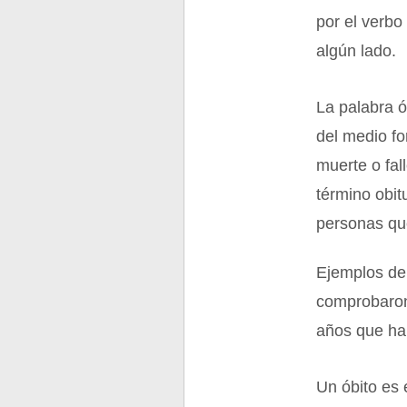
por el verbo 
algún lado.
La palabra 
del medio fo
muerte o fa
término obit
personas que
Ejemplos de 
comprobaron
años que hab
Un óbito es 