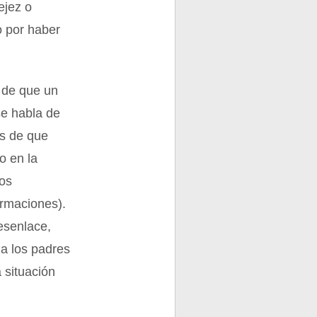
ejez o
o por haber
o de que un
e habla de
es de que
o en la
los
ormaciones).
esenlace,
 a los padres
a situación