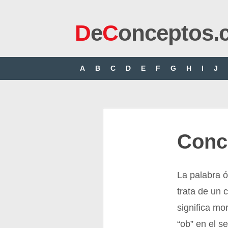
D
e
C
onceptos.
A
B
C
D
E
F
G
H
I
J
Conc
La palabra ó
trata de un 
significa mor
“ob” en el s