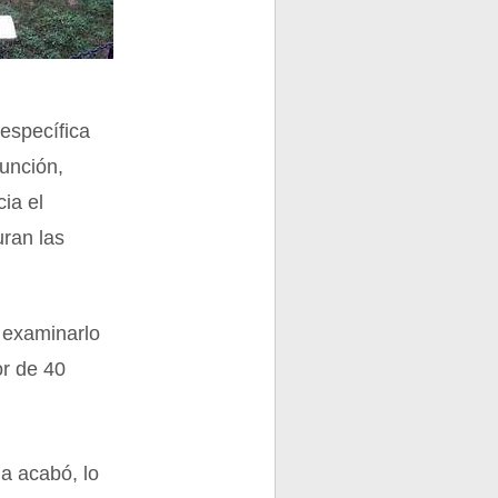
específica
unción,
ia el
uran las
l examinarlo
or de 40
da acabó, lo