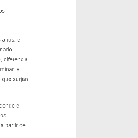
os
 años, el
inado
, diferencia
minar, y
e que surjan
 donde el
gos
a partir de