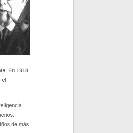
nte. En 1918
 el
teligencia
ueños,
niños de más