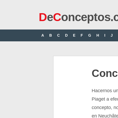
D
e
C
onceptos.
A
B
C
D
E
F
G
H
I
J
Conc
Hacernos una
Piaget a efe
concepto, no
en Neuchâte