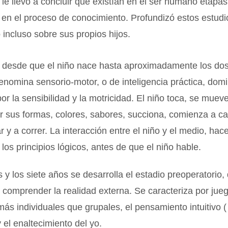
 le llevó a concluir que existían en el ser humano etapas
en el proceso de conocimiento. Profundizó estos estudi
 incluso sobre sus propios hijos.
, desde que el niño nace hasta aproximadamente los dos
enomina sensorio-motor, o de inteligencia práctica, dom
or la sensibilidad y la motricidad. El niño toca, se mueve
r sus formas, colores, sabores, succiona, comienza a ca
ar y a correr. La interacción entre el niño y el medio, hac
los principios lógicos, antes de que el niño hable.
s y los siete años se desarrolla el estadio preoperatorio,
e comprender la realidad externa. Se caracteriza por jue
más individuales que grupales, el pensamiento intuitivo ( 
y el enaltecimiento del yo.