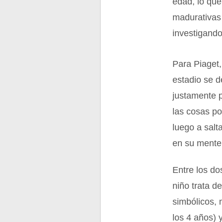
edad, lo que
madurativas 
investigando
Para Piaget
estadio se d
justamente p
las cosas po
luego a salt
en su mente 
Entre los do
niño trata d
simbólicos, 
los 4 años) 