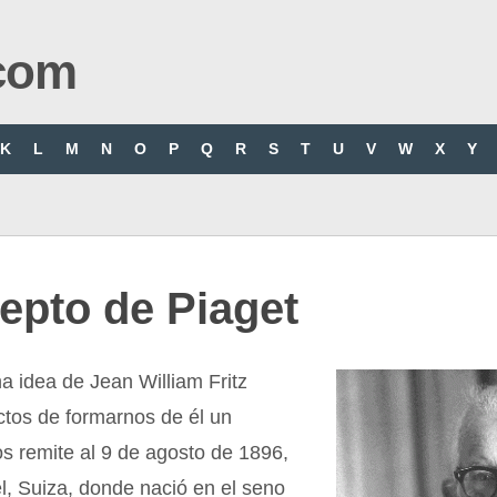
com
K
L
M
N
O
P
Q
R
S
T
U
V
W
X
Y
epto de Piaget
 idea de Jean William Fritz
ctos de formarnos de él un
s remite al 9 de agosto de 1896,
l, Suiza, donde nació en el seno