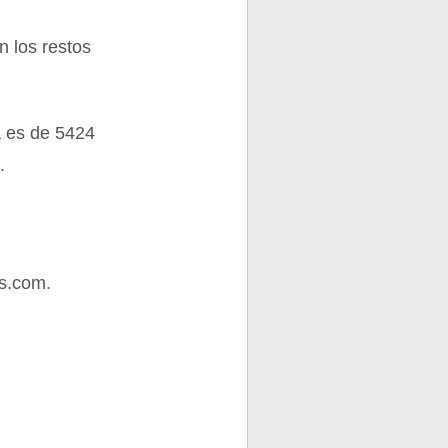
n los restos
a es de 5424
.
s.com.