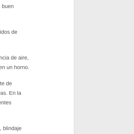
s buen
idos de
ncia de aire,
en un horno.
te de
as. En la
entes
 blindaje