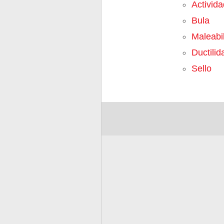
Activid
Bula
Maleabi
Ductilid
Sello