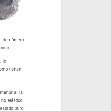
o, de número
rmino.
l lo
omo tienen
 menor al 10
 no elástico
n estado puro