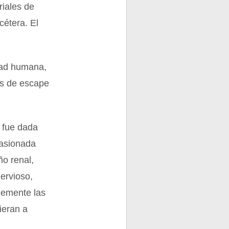
riales de
cétera. El
idad humana,
os de escape
 fue dada
casionada
ño renal,
ervioso,
blemente las
ieran a