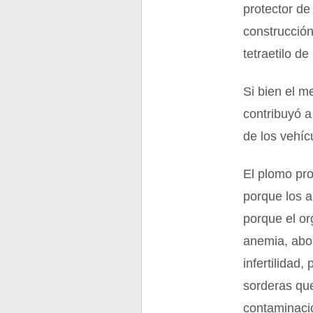
protector de
construcción
tetraetilo d
Si bien el m
contribuyó 
de los vehíc
El plomo pr
porque los a
porque el or
anemia, abor
infertilidad
sorderas que
contaminaci