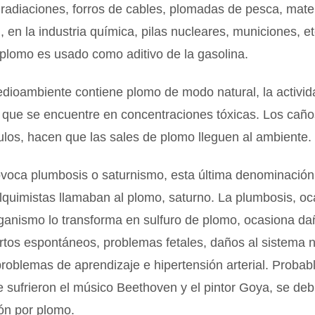
 radiaciones, forros de cables, plomadas de pesca, mate
, en la industria química, pilas nucleares, municiones, et
e plomo es usado como aditivo de la gasolina.
edioambiente contiene plomo de modo natural, la activ
a que se encuentre en concentraciones tóxicas. Los cañ
ulos, hacen que las sales de plomo lleguen al ambiente.
ovoca plumbosis o saturnismo, esta última denominación
lquimistas llamaban al plomo, saturno. La plumbosis, o
ganismo lo transforma en sulfuro de plomo, ocasiona da
tos espontáneos, problemas fetales, daños al sistema n
, problemas de aprendizaje e hipertensión arterial. Proba
 sufrieron el músico Beethoven y el pintor Goya, se deb
ón por plomo.