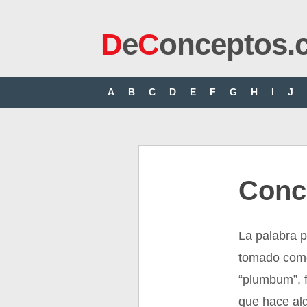
D
e
C
onceptos.
A
B
C
D
E
F
G
H
I
J
Conc
La palabra p
tomado como
“plumbum”, 
que hace alg