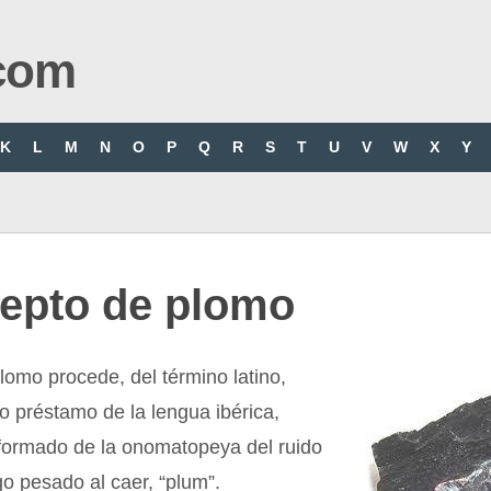
com
K
L
M
N
O
P
Q
R
S
T
U
V
W
X
Y
epto de plomo
lomo procede, del término latino,
 préstamo de la lengua ibérica,
formado de la onomatopeya del ruido
o pesado al caer, “plum”.