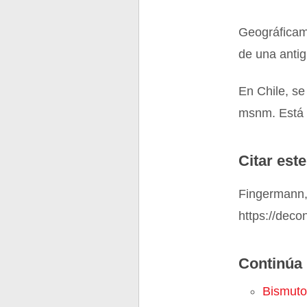
Geográficame
de una anti
En Chile, se
msnm. Está u
Citar este
Fingermann,
https://dec
Continúa 
Bismuto