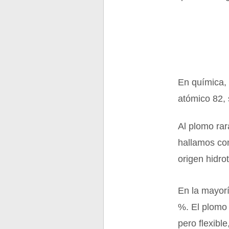
En química, 
atómico 82, 
Al plomo rar
hallamos co
origen hidro
En la mayor
%. El plomo 
pero flexibl