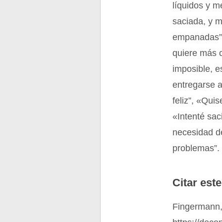
líquidos y 
saciada, y m
empanadas”, 
quiere más c
imposible, e
entregarse a
feliz”, «Qui
«Intenté sac
necesidad d
problemas”.
Citar este
Fingermann,