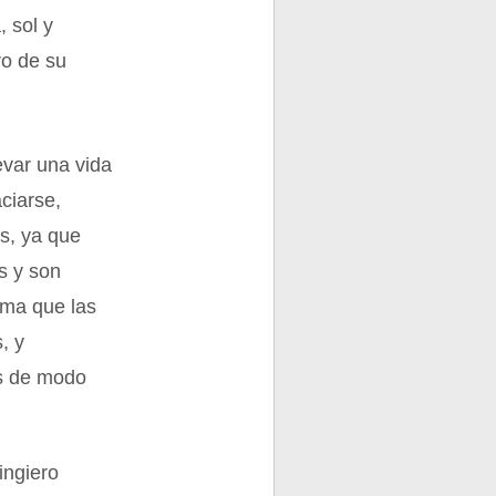
, sol y
ro de su
evar una vida
ciarse,
as, ya que
s y son
rma que las
, y
es de modo
ingiero