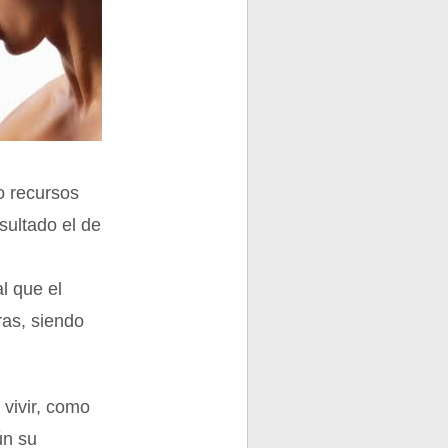
o recursos
sultado el de
l que el
ras, siendo
 vivir, como
ún su