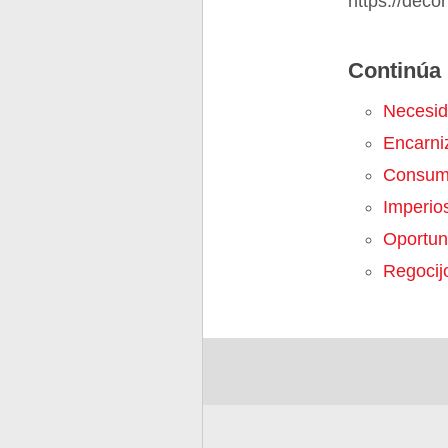
https://deco
Continúa 
Necesi
Encarni
Consum
Imperio
Oportu
Regocij