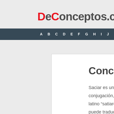
D
e
C
onceptos.
A
B
C
D
E
F
G
H
I
J
Conc
Saciar es un
conjugación,
latino “satia
puede traduc