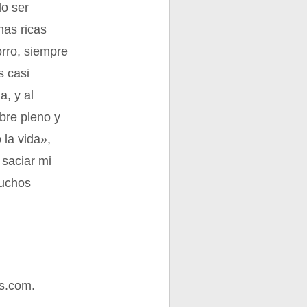
do ser
nas ricas
rro, siempre
s casi
a, y al
bre pleno y
 la vida»,
 saciar mi
muchos
s.com.