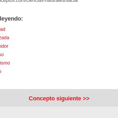
nceptos.com/ciencias-naturales/saciar
leyendo:
dad
zada
idor
so
nismo
o
Concepto siguiente >>