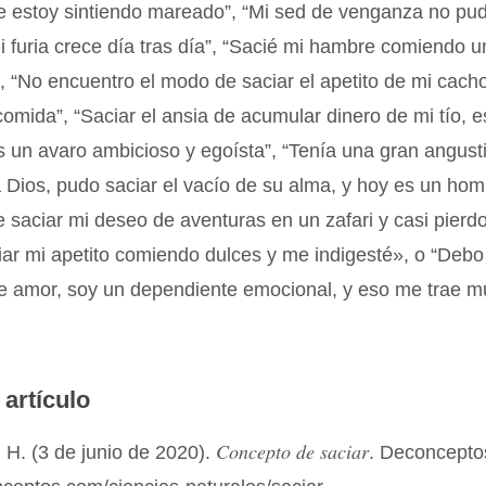
me estoy sintiendo mareado”, “Mi sed de venganza no pu
i furia crece día tras día”, “Sacié mi hambre comiendo u
“No encuentro el modo de saciar el apetito de mi cacho
omida”, “Saciar el ansia de acumular dinero de mi tío, e
s un avaro ambicioso y egoísta”, “Tenía una gran angusti
 Dios, pudo saciar el vacío de su alma, y hoy es un hom
se saciar mi deseo de aventuras en un zafari y casi pierdo
iar mi apetito comiendo dulces y me indigesté», o “Debo
e amor, soy un dependiente emocional, y eso me trae 
 artículo
Concepto de saciar
 H. (3 de junio de 2020).
. Deconcepto