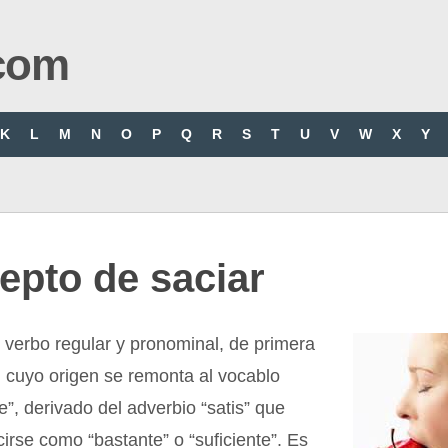
com
K
L
M
N
O
P
Q
R
S
T
U
V
W
X
Y
epto de saciar
 verbo regular y pronominal, de primera
 cuyo origen se remonta al vocablo
re”, derivado del adverbio “satis” que
irse como “bastante” o “suficiente”. Es