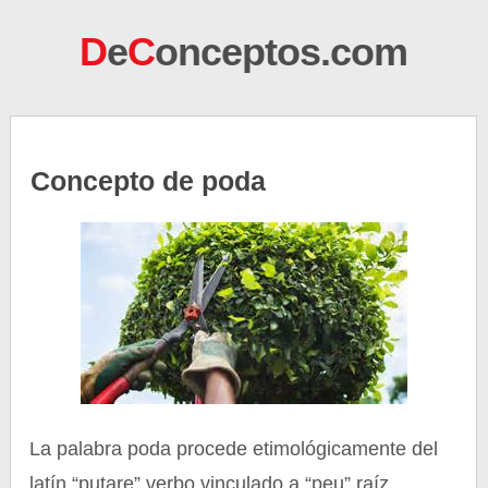
D
e
C
onceptos.com
Concepto de poda
La palabra poda procede etimológicamente del
latín “putare” verbo vinculado a “peu” raíz