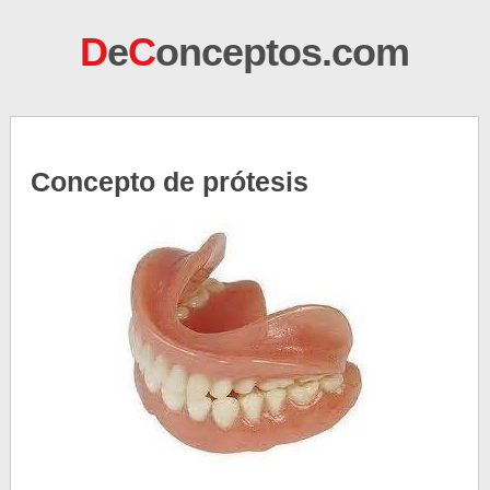
D
e
C
onceptos.com
Concepto de prótesis