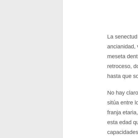
La senectud
ancianidad, 
meseta dentr
retroceso, d
hasta que so
No hay clar
sitúa entre 
franja etari
esta edad qu
capacidades,