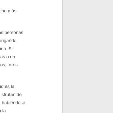
mucho más
tas personas
longando,
ino. Si
sas o en
sos, tares
ud es la
isfrutan de
s, habiéndose
 la