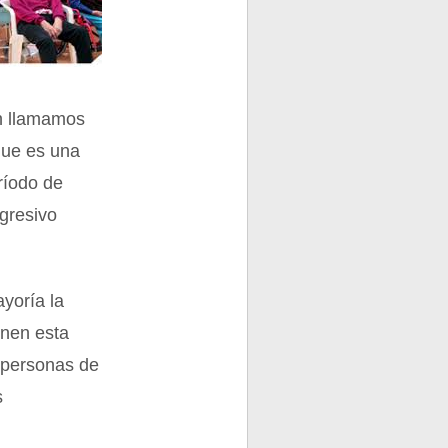
én llamamos
que es una
ríodo de
ogresivo
yoría la
onen esta
y personas de
s