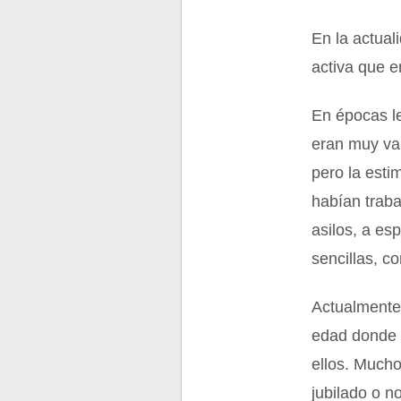
En la actual
activa que 
En épocas le
eran muy val
pero la esti
habían traba
asilos, a es
sencillas, c
Actualmente 
edad donde s
ellos. Mucho
jubilado o n