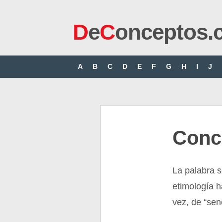
D
e
C
onceptos.
A
B
C
D
E
F
G
H
I
J
Conc
La palabra s
etimología h
vez, de “sene