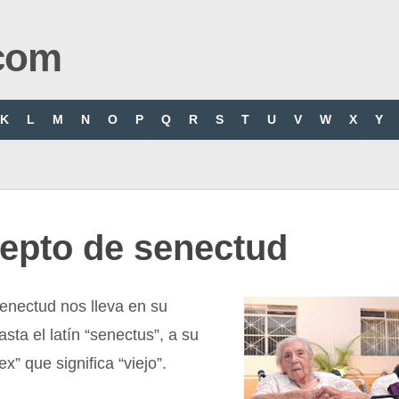
com
K
L
M
N
O
P
Q
R
S
T
U
V
W
X
Y
epto de senectud
enectud nos lleva en su
asta el latín “senectus”, a su
x” que significa “viejo”.