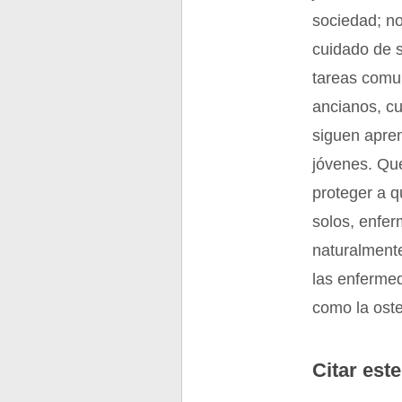
sociedad; no
cuidado de su
tareas comun
ancianos, cu
siguen apre
jóvenes. Qu
proteger a q
solos, enfer
naturalmente
las enferme
como la oste
Citar este