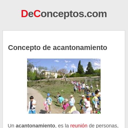
D
e
C
onceptos.com
Concepto de acantonamiento
Un
acantonamiento
, es la
reunión
de personas,