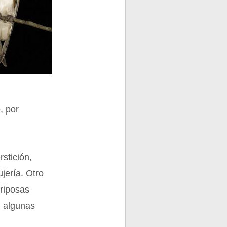
, por
stición,
jería. Otro
ariposas
n algunas