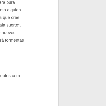
era pura
nto alguien
ya que cree
la suerte”,
do nuevos
brá tormentas
ceptos.com.