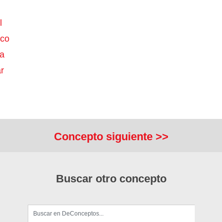
l
ico
a
r
Concepto siguiente >>
Buscar otro concepto