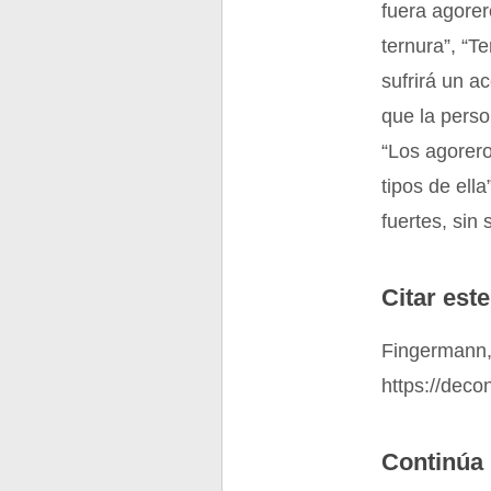
fuera agorer
ternura”, “T
sufrirá un a
que la perso
“Los agorero
tipos de ell
fuertes, sin
Citar este
Fingermann,
https://deco
Continúa 