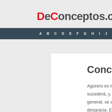
D
e
C
onceptos.
A
B
C
D
E
F
G
H
I
J
Conc
Agorero es t
sucederá, y,
general, se 
desgracia. E