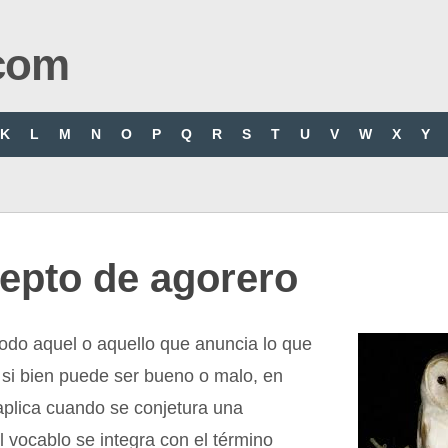
com
K
L
M
N
O
P
Q
R
S
T
U
V
W
X
Y
epto de agorero
odo aquel o aquello que anuncia lo que
 si bien puede ser bueno o malo, en
aplica cuando se conjetura una
l vocablo se integra con el término