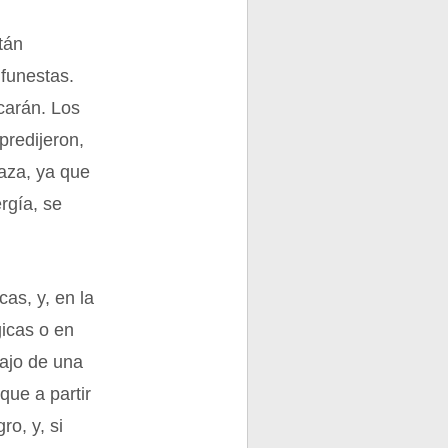
tán
funestas.
carán. Los
predijeron,
aza, ya que
rgía, se
cas, y, en la
icas o en
bajo de una
que a partir
o, y, si