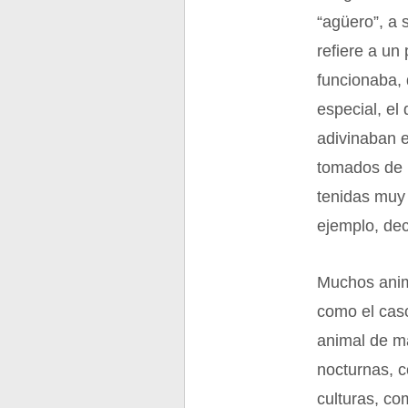
“agüero”, a 
refiere a un
funcionaba, 
especial, el
adivinaban e
tomados de 
tenidas muy
ejemplo, dec
Muchos anima
como el caso
animal de ma
nocturnas, c
culturas, c