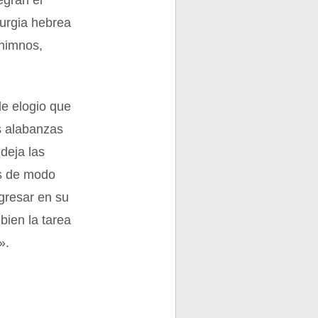
egran el
turgia hebrea
 himnos,
de elogio que
as alabanzas
deja las
as de modo
ogresar en su
bien la tarea
».