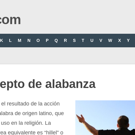
com
K
L
M
N
O
P
Q
R
S
T
U
V
W
X
Y
epto de alabanza
el resultado de la acción
alabra de origen latino, que
uso en la religión. La
ea equivalente es “hillel” o