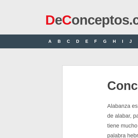
D
e
C
onceptos.
A
B
C
D
E
F
G
H
I
J
Conc
Alabanza es 
de alabar, p
tiene mucho 
palabra hebr