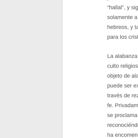
“hallal”, y s
solamente a
hebreos, y t
para los cris
La alabanza
culto religi
objeto de al
puede ser e
través de r
fe. Privada
se proclama 
reconociéndo
ha encomend