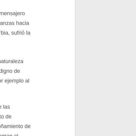
o mensajero
abanzas hacia
bia, sufrió la
naturaleza
 digno de
or ejemplo al
e las
to de
pñamiento de