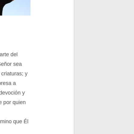
arte del
 Señor sea
criaturas; y
presa a
 devoción y
e por quien
amino que Él