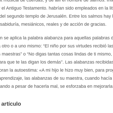
t musical de cuerdas, y de allí el nombre de salmos. Int
y el Antiguo Testamento. habrían sido empleados en la li
 del segundo templo de Jerusalén. Entre los salmos hay
 sabiduría, mesiánicos, reales y de acción de gracias.
n se aplica la palabra alabanza para aquellas palabras 
 otro o a uno mismo: “El niño por sus virtudes recibió l
 maestras” o “No digas tantas cosas lindas de ti mismo, 
ara que te las digan los demás”. Las alabanzas recibid
oran la autoestima: «A mi hijo le hizo muy bien, para pr
prendizaje, las alabanzas de su maestra, cuando hacía 
uando a pesar de hacerla mal, se esforzaba en mejorarla
 artículo