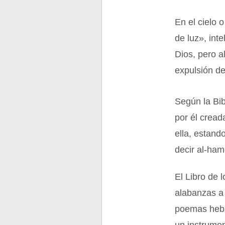
En el cielo 
de luz», int
Dios, pero a
expulsión del
Según la Bib
por él cread
ella, estand
decir al-ham
El Libro de 
alabanzas a 
poemas hebr