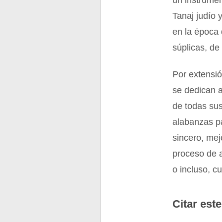
un instrumen
Tanaj judío 
en la época
súplicas, de
Por extensió
se dedican a
de todas sus
alabanzas p
sincero, mej
proceso de a
o incluso, c
Citar este