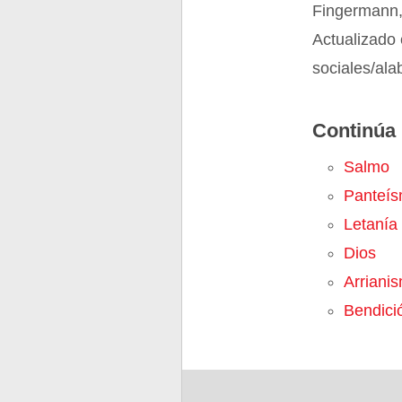
Fingermann,
Actualizado 
sociales/al
Continúa 
Salmo
Panteí
Letanía
Dios
Arriani
Bendici