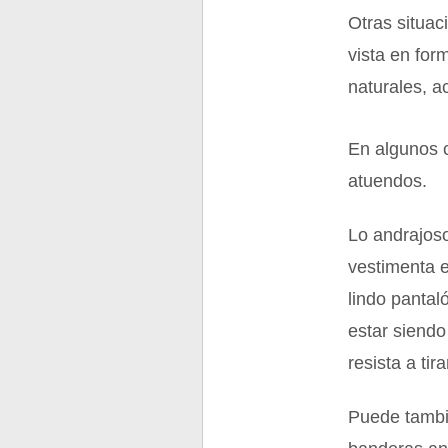
Otras situa
vista en for
naturales, a
En algunos c
atuendos.
Lo andrajoso
vestimenta 
lindo panta
estar siendo
resista a tir
Puede tambié