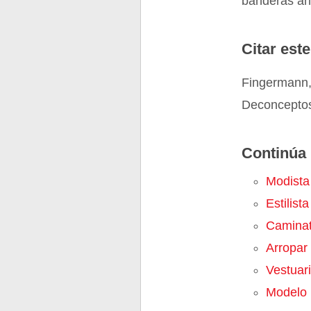
banderas an
Citar este
Fingermann,
Deconceptos
Continúa 
Modista
Estilista
Camina
Arropar
Vestuar
Modelo