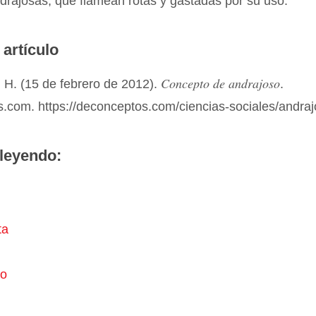
drajosas, que flamean rotas y gastadas por su uso.
 artículo
Concepto de andrajoso
 H. (15 de febrero de 2012).
.
.com. https://deconceptos.com/ciencias-sociales/andra
leyendo:
ta
io