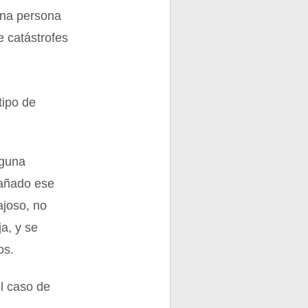
una persona
e catástrofes
tipo de
lguna
pañado ese
ajoso, no
a, y se
os.
l caso de