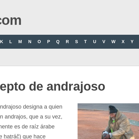
com
K
L
M
N
O
P
Q
R
S
T
U
V
W
X
Y
epto de andrajoso
andrajoso designa a quien
n andrajos, que a su vez,
mente es de raíz árabe
e ḥaṭráč) que hace