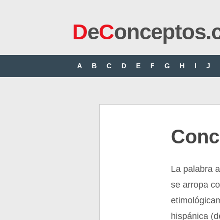
D
e
C
onceptos.
A
B
C
D
E
F
G
H
I
J
Conc
La palabra 
se arropa co
etimológica
hispánica (d