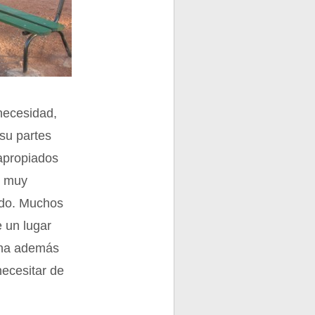
necesidad,
su partes
apropiados
s muy
ado. Muchos
 un lugar
sona además
necesitar de