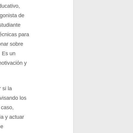
ducativo,
agonista de
studiante
écnicas para
onar sobre
. Es un
motivación y
si la
visando los
 caso,
ia y actuar
de