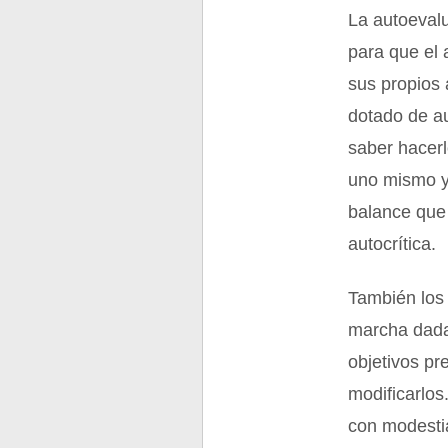
La autoeval
para que el 
sus propios
dotado de a
saber hacerl
uno mismo y 
balance que 
autocrítica.
También los 
marcha dada
objetivos pr
modificarlos
con modestia