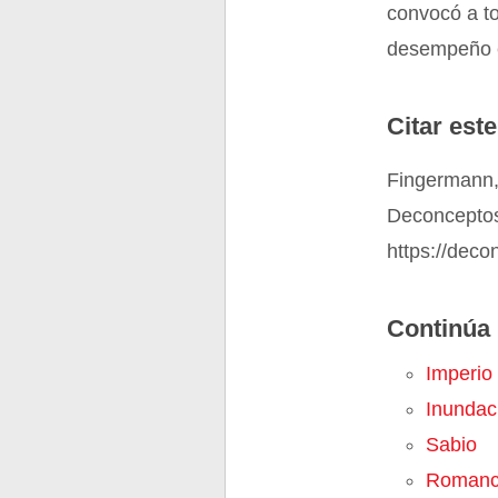
convocó a t
desempeño e
Citar este
Fingermann, 
Deconceptos
https://deco
Continúa 
Imperio
Inundac
Sabio
Roman