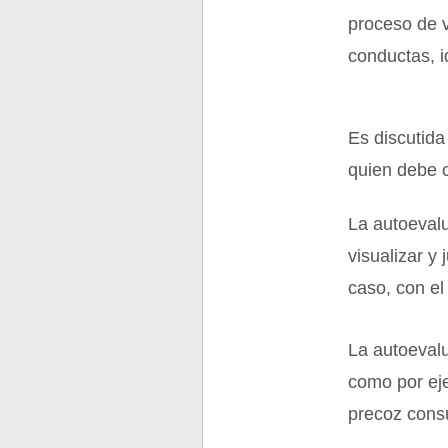
proceso de v
conductas, i
Es discutida
quien debe 
La autoevalu
visualizar y
caso, con el
La autoevalu
como por ej
precoz consu