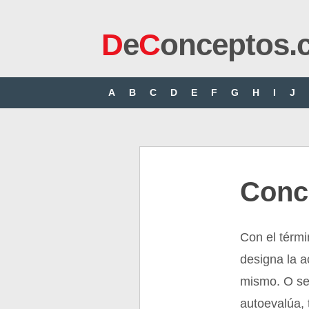
D
e
C
onceptos.
A
B
C
D
E
F
G
H
I
J
Conc
Con el térm
designa la a
mismo. O sea
autoevalúa,