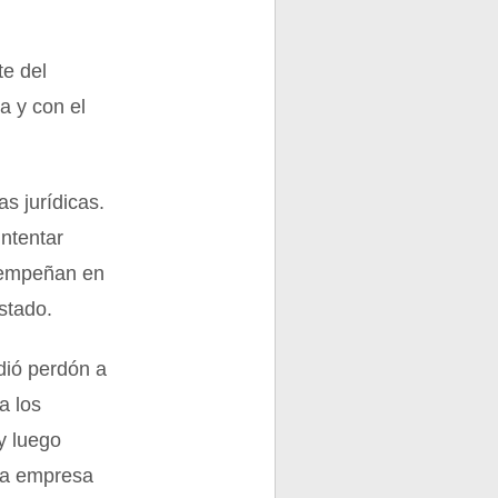
te del
a y con el
s jurídicas.
intentar
esempeñan en
stado.
dió perdón a
a los
y luego
«La empresa