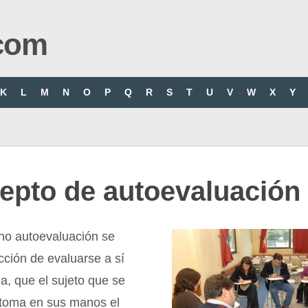
com
K
L
M
N
O
P
Q
R
S
T
U
V
W
X
Y
epto de autoevaluación
ino autoevaluación se
cción de evaluarse a sí
, que el sujeto que se
 toma en sus manos el