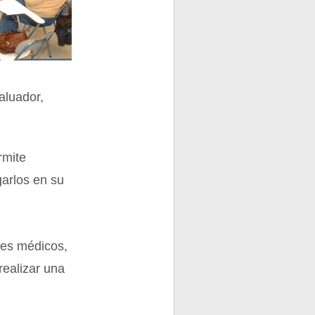
aluador,
rmite
garlos en su
les médicos,
ealizar una