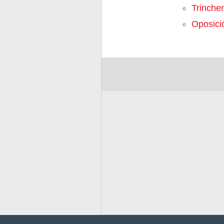
Trinche
Oposici