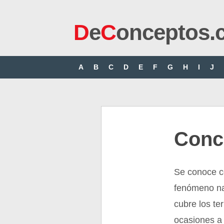
D
e
C
onceptos.
A
B
C
D
E
F
G
H
I
J
Conc
Se conoce c
fenómeno nat
cubre los te
ocasiones a 