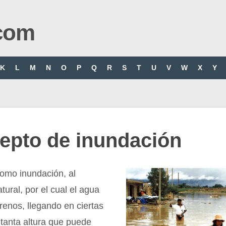
com
K
L
M
N
O
P
Q
R
S
T
U
V
W
X
Y
epto de inundación
omo inundación, al
ural, por el cual el agua
rrenos, llegando en ciertas
tanta altura que puede