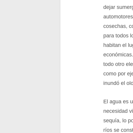
dejar sumerg
automotores,
cosechas, con
para todos l
habitan el l
económicas. 
todo otro el
como por eje
inundó el ol
El agua es u
necesidad vi
sequía, lo 
ríos se con