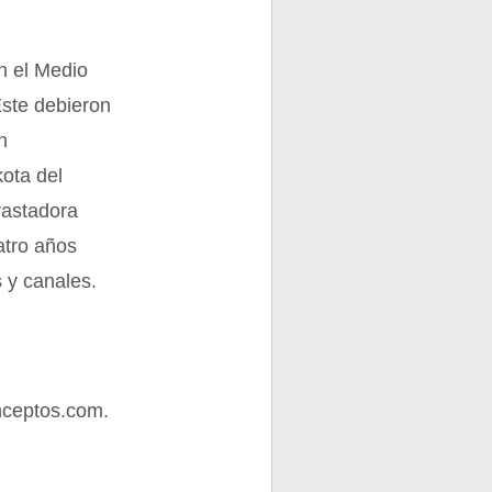
n el Medio
Este debieron
n
kota del
vastadora
atro años
 y canales.
nceptos.com.