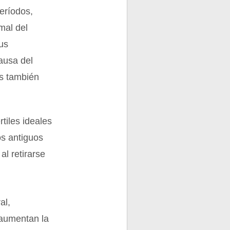
eríodos,
mal del
sus
ausa del
is también
rtiles ideales
os antiguos
al retirarse
al,
 aumentan la