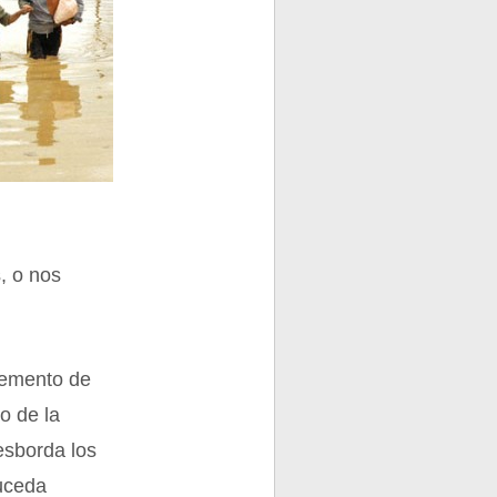
, o nos
elemento de
o de la
esborda los
suceda