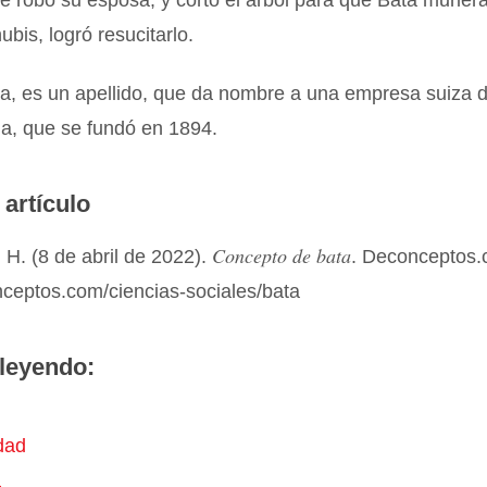
le robó su esposa, y cortó el árbol para que Bata murier
bis, logró resucitarlo.
a, es un apellido, que da nombre a una empresa suiza 
a, que se fundó en 1894.
 artículo
Concepto de bata
H. (8 de abril de 2022).
. Deconceptos.
nceptos.com/ciencias-sociales/bata
leyendo:
dad
a