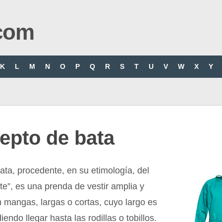
com
K
L
M
N
O
P
Q
R
S
T
U
V
W
X
Y
epto de bata
ata, procedente, en su etimología, del
te”, es una prenda de vestir amplia y
 mangas, largas o cortas, cuyo largo es
iendo llegar hasta las rodillas o tobillos.