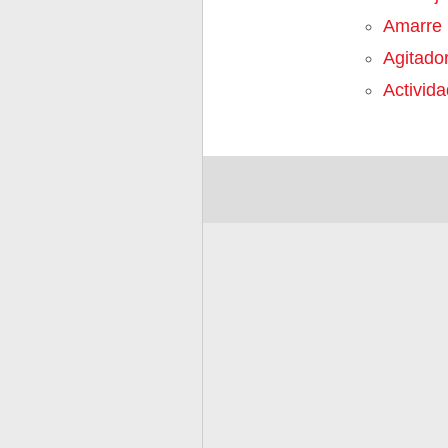
Amarre
Agitado
Activid