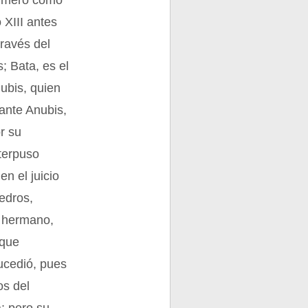
primero como
 XIII antes
ravés del
; Bata, es el
ubis, quien
 ante Anubis,
r su
nterpuso
en el juicio
Cedros,
u hermano,
 que
sucedió, pues
os del