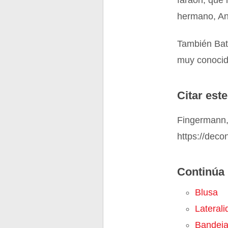
faraón, que 
hermano, Anu
También Bat
muy conocid
Citar este
Fingermann, 
https://deco
Continúa 
Blusa
Laterali
Bandej