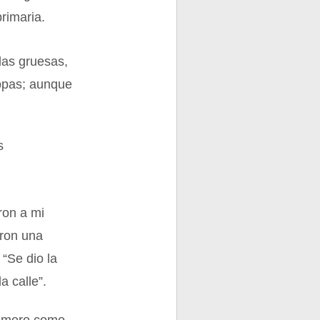
rimaria.
las gruesas,
ropas; aunque
s
ron a mi
eron una
 “Se dio la
a calle”.