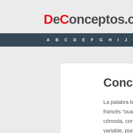
D
e
C
onceptos.
A
B
C
D
E
F
G
H
I
J
Conc
La palabra b
francés “oua
cómoda, con
variable, pud