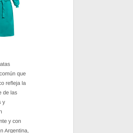
batas
s común que
o refleja la
e de las
s y
n
nte y con
n Argentina,