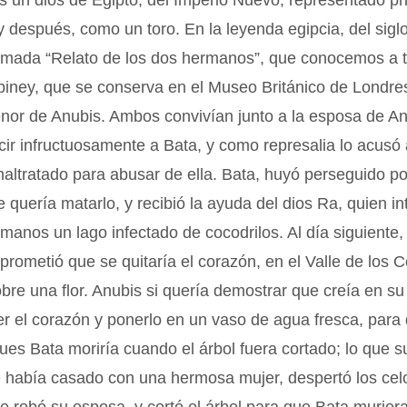
s un dios de Egipto, del Imperio Nuevo, representado 
y después, como un toro. En la leyenda egipcia, del siglo
lamada “Relato de los dos hermanos”, que conocemos a t
iney, que se conserva en el Museo Británico de Londres
or de Anubis. Ambos convivían junto a la esposa de An
cir infructuosamente a Bata, y como represalia lo acusó
altratado para abusar de ella. Bata, huyó perseguido po
quería matarlo, y recibió la ayuda del dios Ra, quien i
rmanos un lago infectado de cocodrilos. Al día siguiente, 
prometió que se quitaría el corazón, en el Valle de los 
bre una flor. Anubis si quería demostrar que creía en s
r el corazón y ponerlo en un vaso de agua fresca, para
pues Bata moriría cuando el árbol fuera cortado; lo que 
e había casado con una hermosa mujer, despertó los cel