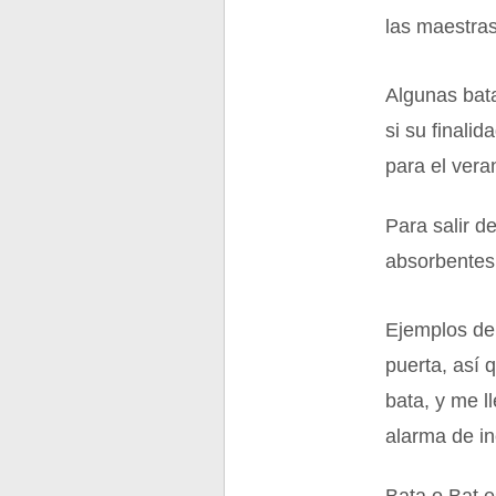
las maestras
Algunas bata
si su finali
para el veran
Para salir d
absorbentes
Ejemplos de
puerta, así 
bata, y me l
alarma de in