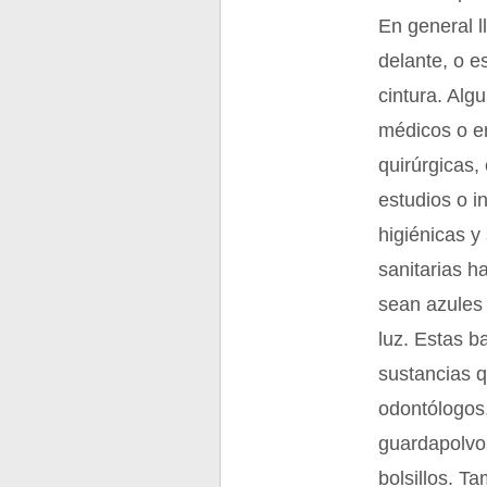
En general l
delante, o e
cintura. Alg
médicos o en
quirúrgicas,
estudios o i
higiénicas y
sanitarias h
sean azules 
luz. Estas b
sustancias 
odontólogos,
guardapolvos
bolsillos. T