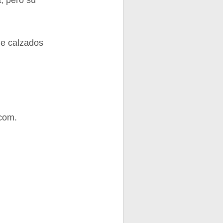
a; pero su
de calzados
com.