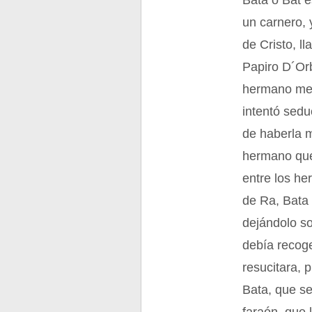
Bata o Bat e
un carnero, 
de Cristo, l
Papiro D´Orb
hermano men
intentó sedu
de haberla m
hermano que 
entre los he
de Ra, Bata 
dejándolo so
debía recoge
resucitara, 
Bata, que s