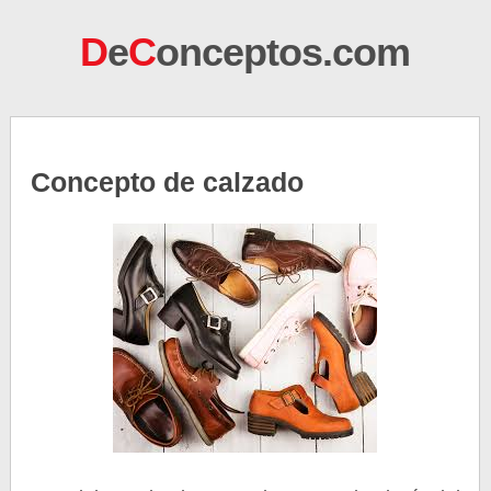
D
e
C
onceptos.com
Concepto de calzado