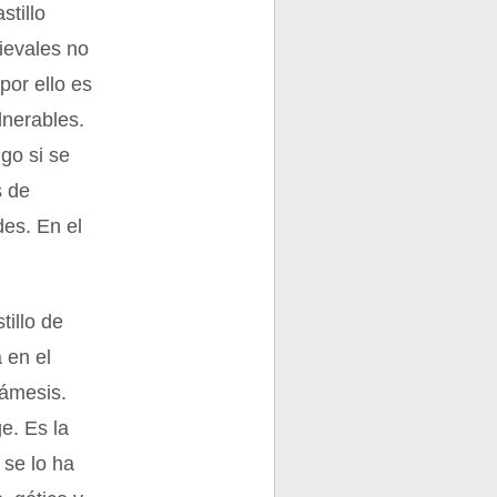
stillo
ievales no
por ello es
lnerables.
go si se
s de
es. En el
tillo de
 en el
Támesis.
ge. Es la
 se lo ha