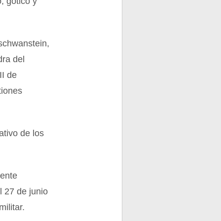
, gótico y
uschwanstein,
ra del
II de
tiones
ativo de los
dente
 27 de junio
ilitar.