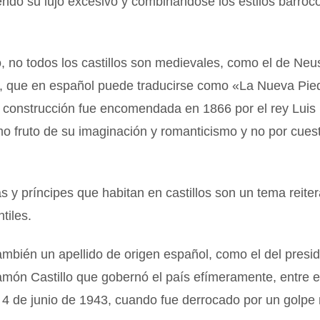
ndo su lujo excesivo y combinándose los estilos barroco
, no todos los castillos son medievales, como el de Ne
, que en español puede traducirse como «La Nueva Pied
 construcción fue encomendada en 1866 por el rey Luis 
o fruto de su imaginación y romanticismo y no por cues
s y príncipes que habitan en castillos son un tema reiter
tiles.
también un apellido de origen español, como el del presi
món Castillo que gobernó el país efímeramente, entre el
 4 de junio de 1943, cuando fue derrocado por un golpe m