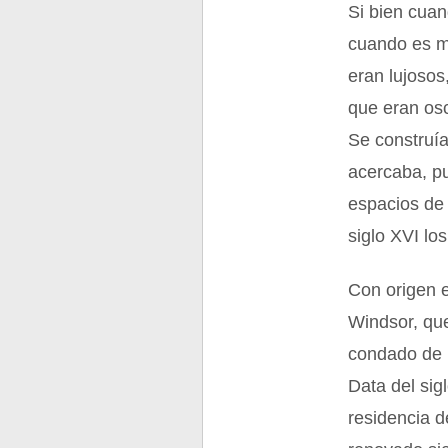
Si bien cuan
cuando es mu
eran lujosos
que eran os
Se construía
acercaba, pu
espacios de 
siglo XVI lo
Con origen e
Windsor, qu
condado de B
Data del sigl
residencia d