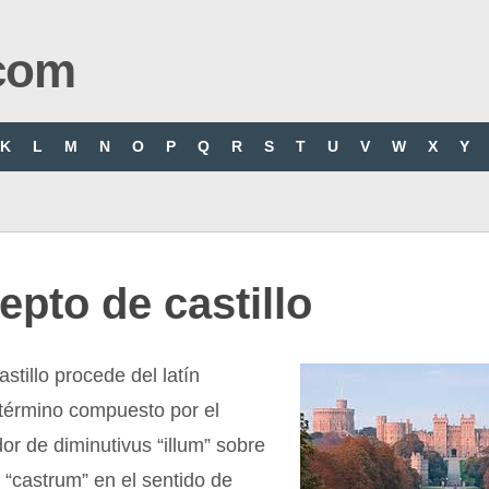
com
K
L
M
N
O
P
Q
R
S
T
U
V
W
X
Y
pto de castillo
stillo procede del latín
 término compuesto por el
dor de diminutivus “illum” sobre
o “castrum” en el sentido de