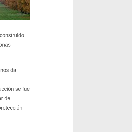
 construido
zonas
a nos da
ucción se fue
ar de
protección