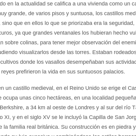
do en la actualidad se califica a una vivienda como un ca
y grande, de varios pisos y suntuosa, los castillos med
, sino que en ellos lo que se priorizaba era la seguridad, 
curos, ya que grandes ventanales los hubieran hecho vu
n sobre colinas, para tener mejor observación del enemi
diendo visualizarlos desde las torres. Estaban rodeado
cultivos donde los vasallos desempeñaban sus actividad
s reyes prefirieron la vida en sus suntuosos palacios.
n un castillo medieval, en el Reino Unido se erige el Cas
e ocupa unas cinco hectáreas, en una localidad pequeña
erkshire, a 34 km al oeste de Londres y al sur del río 
o XI, y en el siglo XV se le incluyó la Capilla de San Jor
e la familia real británica. Su construcción es en piedra y