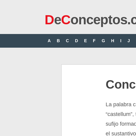
D
e
C
onceptos.
A
B
C
D
E
F
G
H
I
J
Conce
La palabra ca
“castellum”,
sufijo forma
el sustantiv