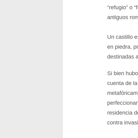
“refugio” o “
antiguos ro
Un castillo 
en piedra, p
destinadas a
Si bien hubo
cuenta de la
metafóricame
perfecciona
residencia d
contra invas