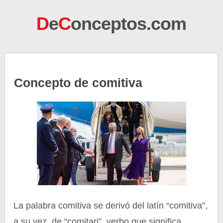
D
e
C
onceptos.com
Concepto de comitiva
La palabra comitiva se derivó del latín “comitiva”,
a su vez, de “comitari”, verbo que significa