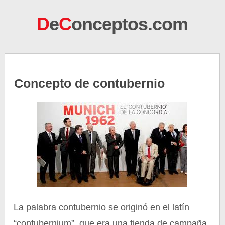
D
e
C
onceptos.com
Concepto de contubernio
La palabra contubernio se originó en el latín
“contubernium”, que era una tienda de campaña,