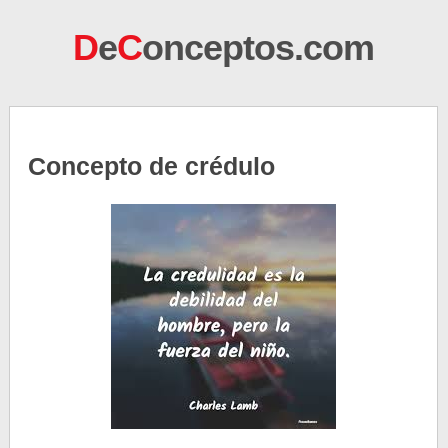
D
e
C
onceptos.com
Concepto de crédulo