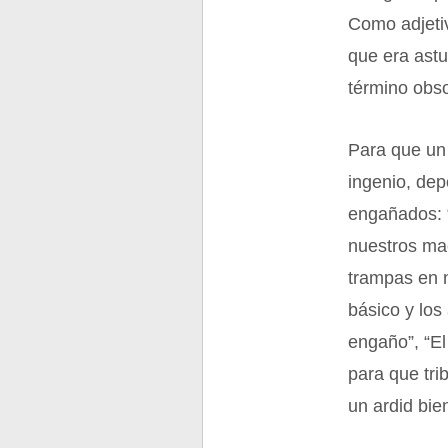
Como adjetiv
que era astu
término obso
Para que un 
ingenio, dep
engañados: 
nuestros ma
trampas en 
básico y los
engaño”, “El
para que tri
un ardid bie