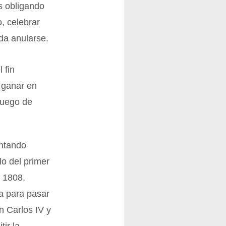
s obligando
o, celebrar
da anularse.
 fin
 ganar en
juego de
entando
lo del primer
e 1808,
ña para pasar
n Carlos IV y