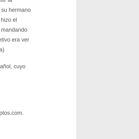
ir la
a su hermano
hizo el
6, mandando
tivo era ver
a)
pañol, cuyo
ptos.com.