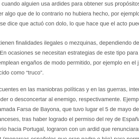
 cuando alguien usa ardides para obtener sus propósito
er algo que de lo contrario no hubiera hecho, por ejempl
 se dice que actuó con dolo, lo que hace que el acto pue
ienen finalidades ilegales o mezquinas, dependiendo del
En ocasiones se necesitan estrategias de este tipo para
emplean engaños de modo permitido, por ejemplo en el 
cido como “truco”.
uentes en las maniobras políticas y en las guerras, int
oder o desconcertar al enemigo, respectivamente. Ejemp
llamada Farsa de Bayona, que tuvo lugar el 5 de mayo d
anceses, tras haber logrado el permiso del rey de Espa
torio hacia Portugal, lograron con un ardid que renunciara