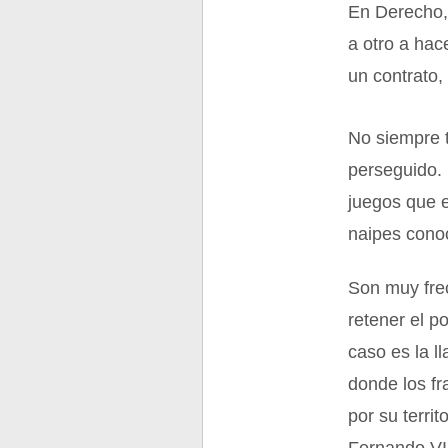
En Derecho,
a otro a hac
un contrato,
No siempre t
perseguido. 
juegos que 
naipes cono
Son muy frec
retener el p
caso es la 
donde los fr
por su terri