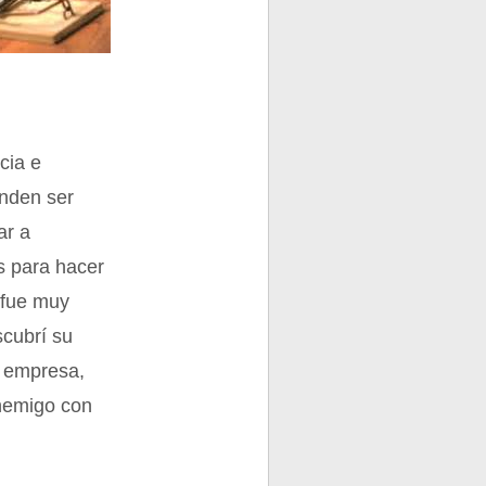
cia e
enden ser
ar a
 para hacer
 fue muy
scubrí su
a empresa,
enemigo con