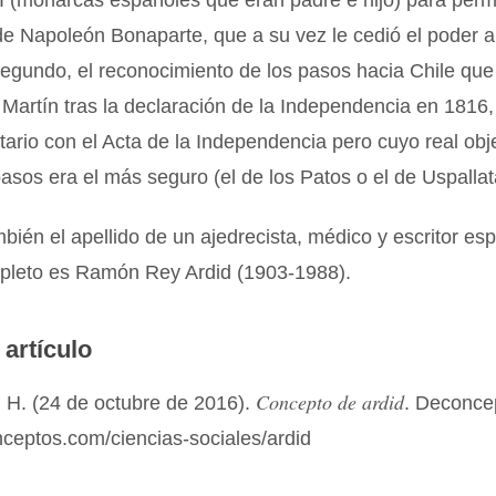
 (monarcas españoles que eran padre e hijo) para permit
de Napoleón Bonaparte, que a su vez le cedió el poder 
segundo, el reconocimiento de los pasos hacia Chile que 
 Martín tras la declaración de la Independencia en 181
ario con el Acta de la Independencia pero cuyo real obje
pasos era el más seguro (el de los Patos o el de Uspallat
mbién el apellido de un ajedrecista, médico y escritor es
leto es Ramón Rey Ardid (1903-1988).
 artículo
Concepto de ardid
 H. (24 de octubre de 2016).
. Deconce
nceptos.com/ciencias-sociales/ardid