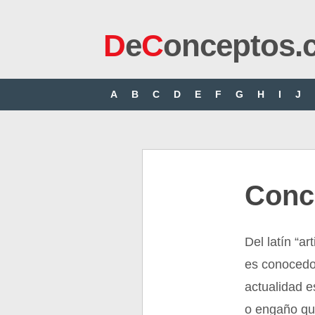
D
e
C
onceptos.
A
B
C
D
E
F
G
H
I
J
Conc
Del latín “a
es conocedor
actualidad e
o engaño que