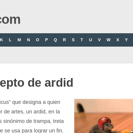
com
K
L
M
N
O
P
Q
R
S
T
U
V
W
X
Y
epto de ardid
rticus” que designa a quien
 de artes, un ardid, en la
s sinónimo de trampa, treta
 se usa para lograr un fin.