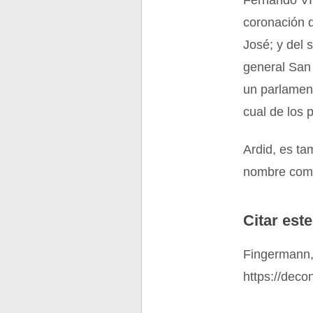
Fernando VII
coronación 
José; y del 
general San
un parlament
cual de los 
Ardid, es ta
nombre comp
Citar este
Fingermann,
https://deco