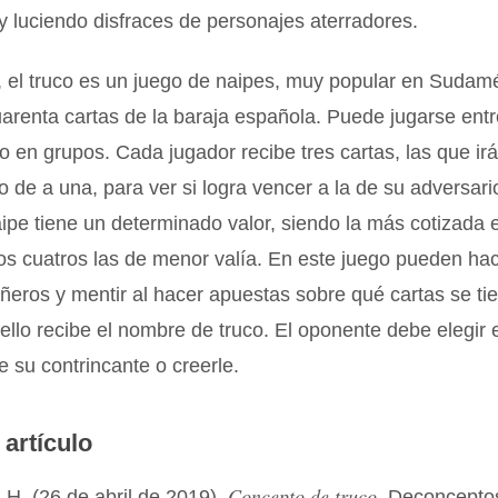
y luciendo disfraces de personajes aterradores.
 el truco es un juego de naipes, muy popular en Sudamé
arenta cartas de la baraja española. Puede jugarse ent
 o en grupos. Cada jugador recibe tres cartas, las que ir
 de a una, para ver si logra vencer a la de su adversario
ipe tiene un determinado valor, siendo la más cotizada 
os cuatros las de menor valía. En este juego pueden ha
eros y mentir al hacer apuestas sobre qué cartas se ti
 ello recibe el nombre de truco. El oponente debe elegir 
e su contrincante o creerle.
 artículo
Concepto de truco
H. (26 de abril de 2019).
. Deconcepto