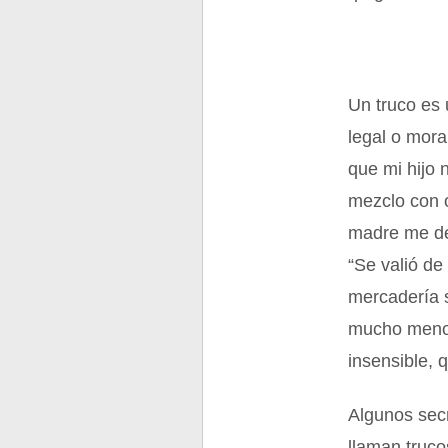
Un truco es 
legal o mora
que mi hijo 
mezclo con o
madre me dé
“Se valió de
mercadería 
mucho menor
insensible, 
Algunos secr
llaman truco