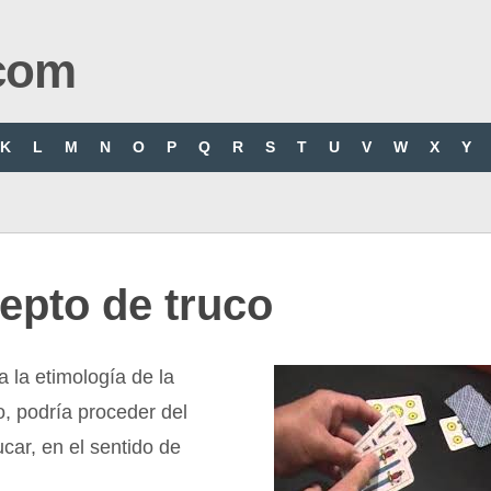
com
K
L
M
N
O
P
Q
R
S
T
U
V
W
X
Y
epto de truco
a la etimología de la
o, podría proceder del
ucar, en el sentido de