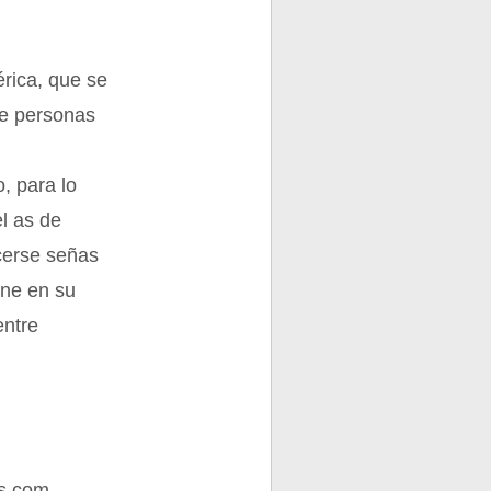
rica, que se
re personas
á
, para lo
el as de
cerse señas
ene en su
entre
s.com.