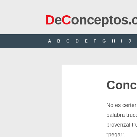
D
e
C
onceptos.
A
B
C
D
E
F
G
H
I
J
Conc
No es certer
palabra truc
provenzal tr
“pegar”.