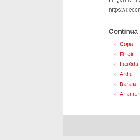
https://deco
Continúa 
Copa
Fingir
Incrédu
Ardid
Baraja
Anamorf