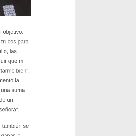
 objetivo,
 trucos para
lo, las
guir que mi
tarme bien”,
mentó la
a una suma
 de un
 señora”.
, también se
 ganar la