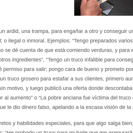
un ardid, una trampa, para engañar a otro y conseguir un
l; o ilegal o inmoral. Ejemplos: “Tengo preparados varios
no se dé cuenta de que está comiendo verduras, y para el
tros ingredientes”, “Tengo un truco infalible para conse
 permiso para salir; pongo cara de bueno y prometo por
 un truco grosero para estafar a sus clientes, primero au
sin motivo, y luego publicó una oferta donde descontab
 al aumento” o “La pobre anciana fue víctima del truco
que le dio dinero falso, apelando a la escasa visión de la
etos y habilidades especiales, para que algo salga bien
s: “He probado un truco para mi baile que me asegurará