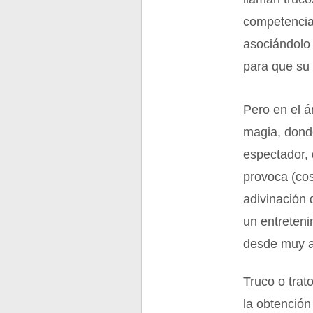
competencia”
asociándolo 
para que su 
Pero en el á
magia, donde
espectador, 
provoca (co
adivinación 
un entreteni
desde muy a
Truco o trat
la obtención