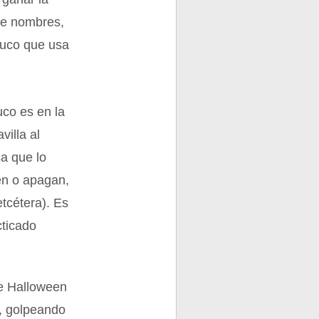
de nombres,
ruco que usa
uco es en la
villa al
a que lo
en o apagan,
tcétera). Es
cticado
 de Halloween
s, golpeando