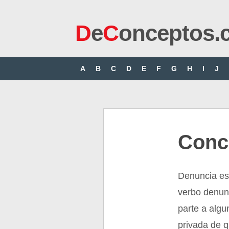
D
e
C
onceptos.
A
B
C
D
E
F
G
H
I
J
Conc
Denuncia es 
verbo denun
parte a algu
privada de q