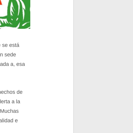
e se está
en sede
ivada a, esa
hechos de
erta a la
. Muchas
alidad e