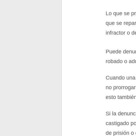
Lo que se p
que se repar
infractor o d
Puede denunc
robado o adu
Cuando una d
no prorrogar
esto tambié
Si la denunc
castigado p
de prisión o