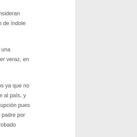
nsideran
 de índole
o una
er veraz, en
os ya que no
 al país, y
rupción pues
 padre por
 robado