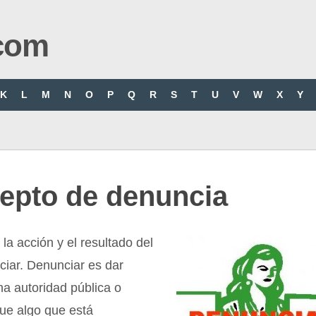
com
K
L
M
N
O
P
Q
R
S
T
U
V
W
X
Y
epto de denuncia
la acción y el resultado del
ciar. Denunciar es dar
na autoridad pública o
ue algo que está