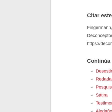
Citar este
Fingermann,
Deconceptos
https://deco
Continúa 
Desesti
Redada
Pesquis
Sátira
Testimo
Aledañ