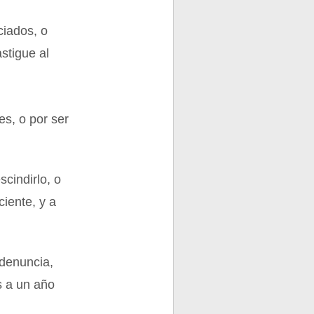
ciados, o
stigue al
es, o por ser
cindirlo, o
iente, y a
 denuncia,
s a un año