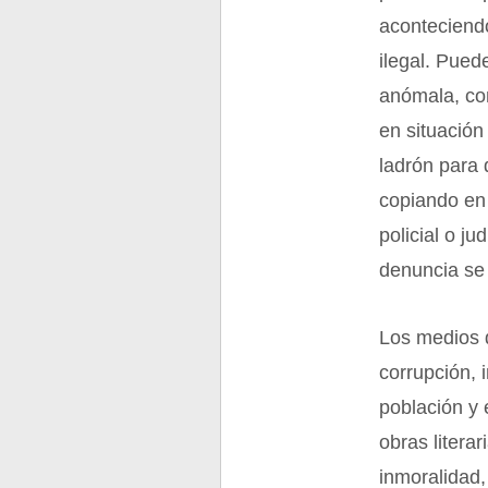
aconteciendo
ilegal. Pued
anómala, co
en situación
ladrón para 
copiando en
policial o ju
denuncia se 
Los medios 
corrupción, 
población y 
obras literar
inmoralidad,