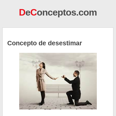
D
e
C
onceptos.com
Concepto de desestimar