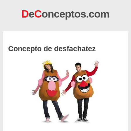
D
e
C
onceptos.com
Concepto de desfachatez