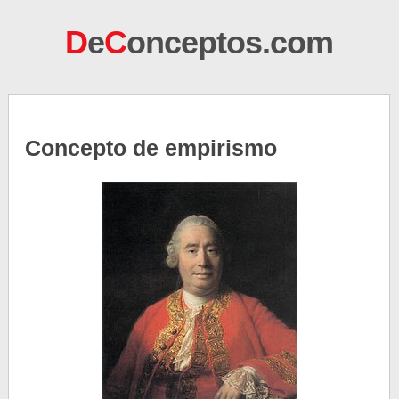
D
e
C
onceptos.com
Concepto de empirismo