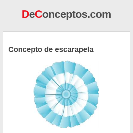
D
e
C
onceptos.com
Concepto de escarapela