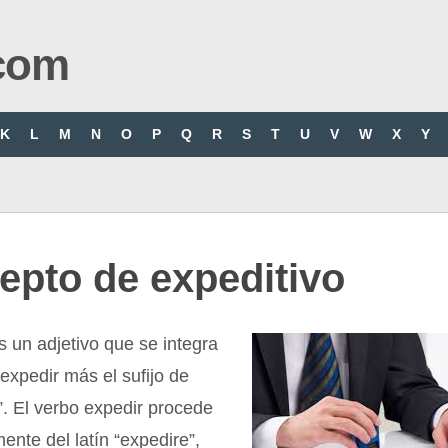
com
K
L
M
N
O
P
Q
R
S
T
U
V
W
X
Y
epto de expeditivo
s un adjetivo que se integra
 expedir más el sufijo de
o”. El verbo expedir procede
ente del latín “expedire”,