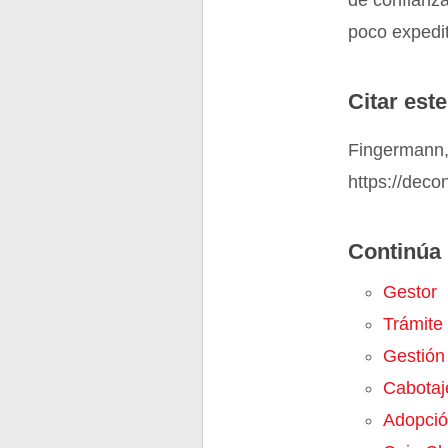
de confianz
poco expedit
Citar este
Fingermann, 
https://deco
Continúa 
Gestor
Trámite
Gestión
Cabotaj
Adopci