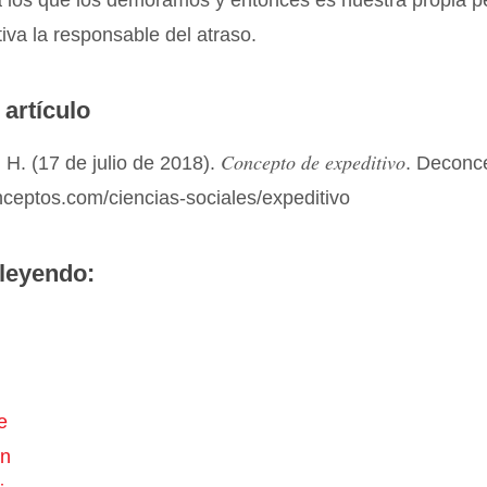
a los que los demoramos y entonces es nuestra propia p
iva la responsable del atraso.
 artículo
Concepto de expeditivo
H. (17 de julio de 2018).
. Deconc
nceptos.com/ciencias-sociales/expeditivo
leyendo:
e
ón