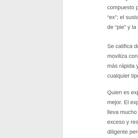
compuesto po
“ex”; el sust
de “pie” y la
Se califica 
moviliza con
más rápida y
cualquier ti
Quien es exp
mejor. El ex
lleva mucho 
exceso y res
diligente pe