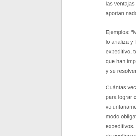
las ventajas
aportan nada
Ejemplos: “M
lo analiza y
expeditivo, 
que han impu
y se resolve
Cuántas vece
para lograr 
voluntariam
modo obligat
expeditivos