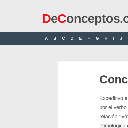
D
e
C
onceptos.
A
B
C
D
E
F
G
H
I
J
Conc
Expeditivo e
por el verbo
relación “iv
etimológicam