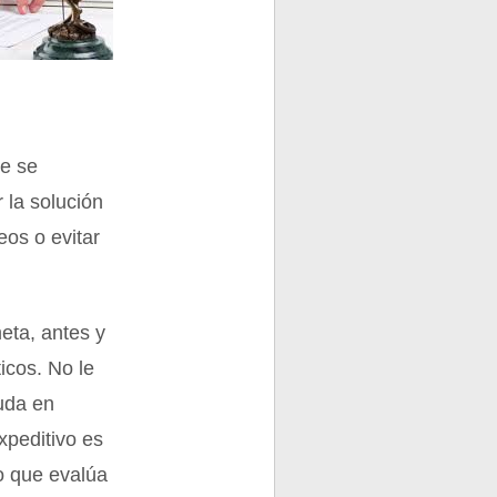
ue se
r la solución
eos o evitar
meta, antes y
icos. No le
duda en
xpeditivo es
no que evalúa