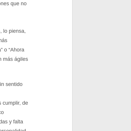
iones que no
 lo piensa,
 más
a” o “Ahora
n más ágiles
in sentido
 cumplir, de
co
as y falta