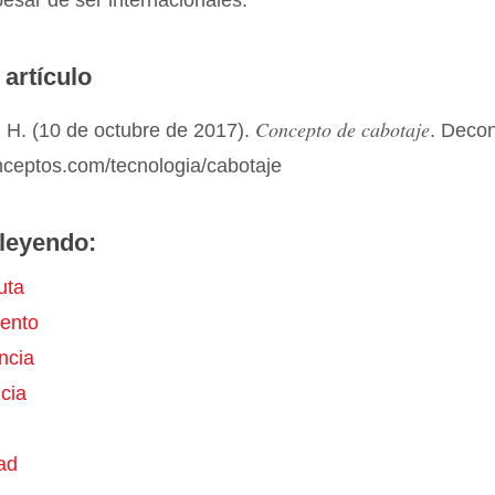
pesar de ser internacionales.
 artículo
Concepto de cabotaje
 H. (10 de octubre de 2017).
. Deco
nceptos.com/tecnologia/cabotaje
leyendo:
uta
ento
ncia
cia
dad