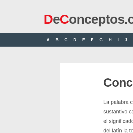
D
e
C
onceptos.
A
B
C
D
E
F
G
H
I
J
Conc
La palabra c
sustantivo c
el significad
del latín la