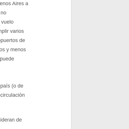
enos Aires a
 no
 vuelo
plir varios
opuertos de
ños y menos
 puede
 país (o de
 circulación
sideran de