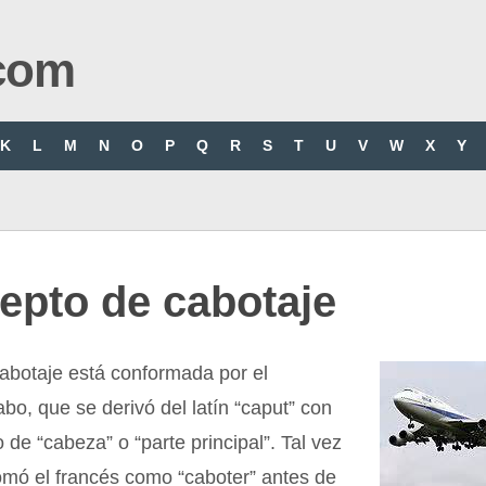
com
K
L
M
N
O
P
Q
R
S
T
U
V
W
X
Y
epto de cabotaje
abotaje está conformada por el
abo, que se derivó del latín “caput” con
o de “cabeza” o “parte principal”. Tal vez
 tomó el francés como “caboter” antes de