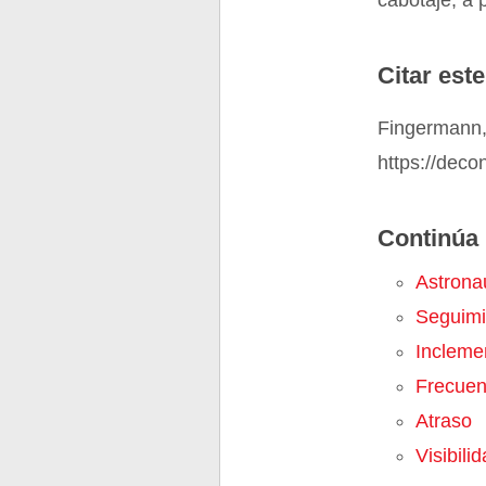
cabotaje, a 
Citar este
Fingermann,
https://deco
Continúa 
Astrona
Seguimi
Incleme
Frecuen
Atraso
Visibili