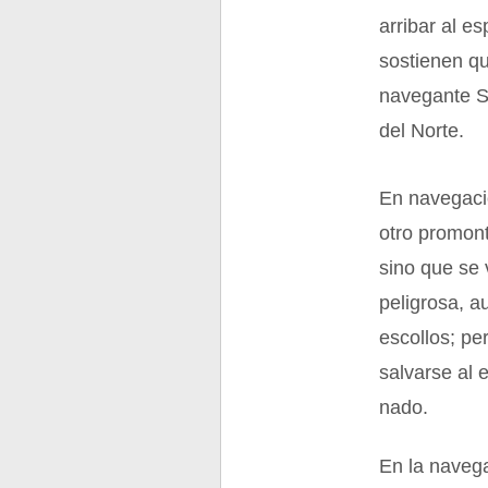
arribar al e
sostienen qu
navegante S
del Norte.
En navegació
otro promont
sino que se 
peligrosa, 
escollos; pe
salvarse al 
nado.
En la navega