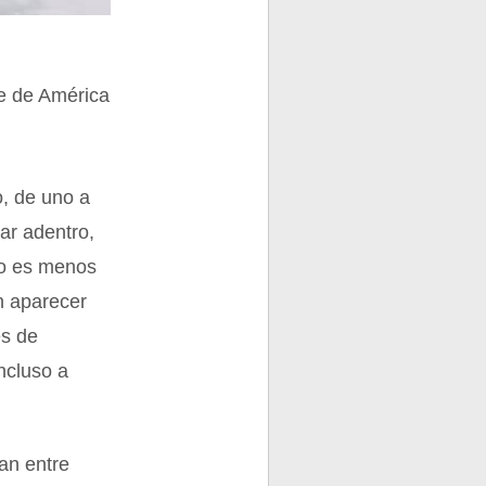
te de América
o, de uno a
mar adentro,
nto es menos
n aparecer
es de
incluso a
an entre