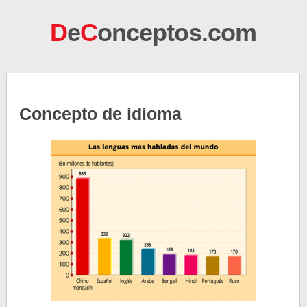
D
e
C
onceptos.com
Concepto de idioma