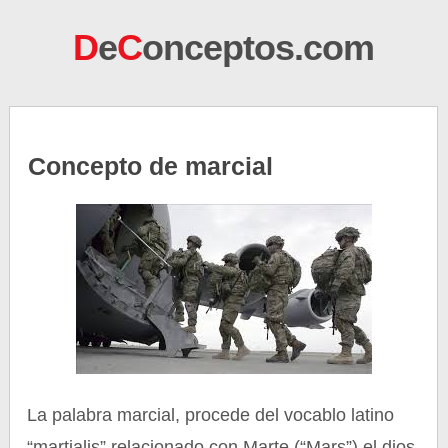
D
e
C
onceptos.com
Concepto de marcial
La palabra marcial, procede del vocablo latino
“martialis” relacionado con Marte (“Mars”) el dios