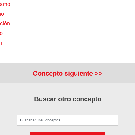
nismo
mo
ción
lo
i
Concepto siguiente >>
Buscar otro concepto