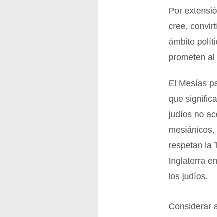
Por extensió
cree, convir
ámbito polít
prometen al 
El Mesías pa
que signific
judíos no ac
mesiánicos, 
respetan la 
Inglaterra e
los judíos.
Considerar a