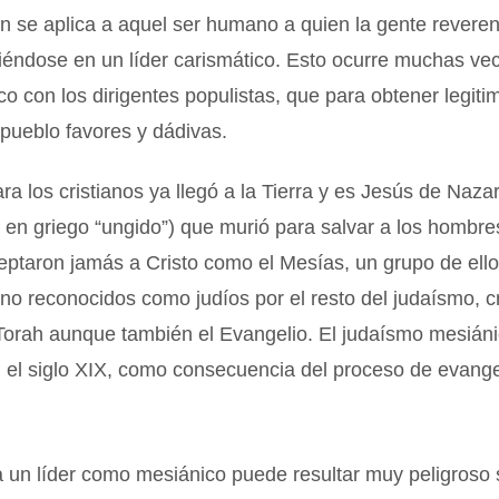
n se aplica a aquel ser humano a quien la gente reveren
tiéndose en un líder carismático. Esto ocurre muchas ve
ico con los dirigentes populistas, que para obtener legiti
pueblo favores y dádivas.
ra los cristianos ya llegó a la Tierra y es Jesús de Nazar
a en griego “ungido”) que murió para salvar a los hombres
eptaron jamás a Cristo como el Mesías, un grupo de ell
no reconocidos como judíos por el resto del judaísmo, c
Torah aunque también el Evangelio. El judaísmo mesiáni
n el siglo XIX, como consecuencia del proceso de evange
 un líder como mesiánico puede resultar muy peligroso 