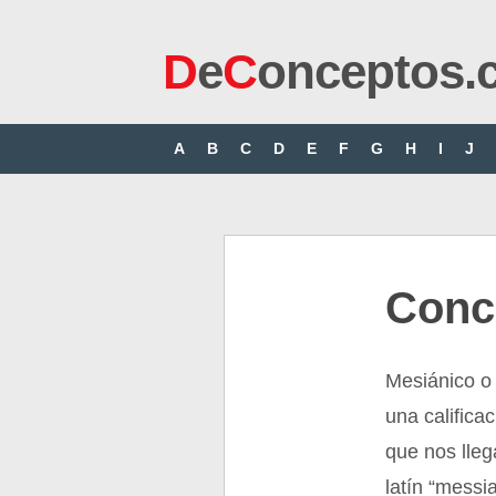
D
e
C
onceptos.
A
B
C
D
E
F
G
H
I
J
Conc
Mesiánico o 
una califica
que nos lleg
latín “messia