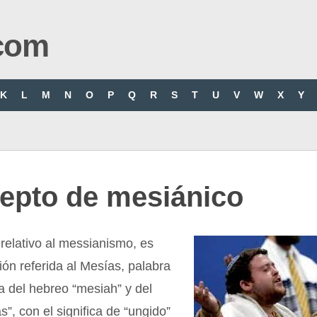
com
K
L
M
N
O
P
Q
R
S
T
U
V
W
X
Y
epto de mesiánico
relativo al messianismo, es
ción referida al Mesías, palabra
a del hebreo “mesiah” y del
s”, con el significa de “ungido”