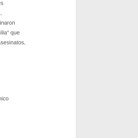
es
,
inaron
lia” que
asesinatos,
nico