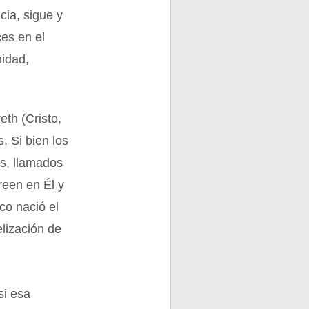
cia, sigue y
ces en el
midad,
eth (Cristo,
. Si bien los
os, llamados
reen en Él y
co nació el
lización de
si esa