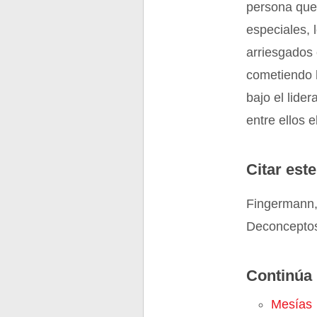
persona que
especiales, 
arriesgados 
cometiendo h
bajo el lid
entre ellos 
Citar este
Fingermann,
Deconceptos
Continúa 
Mesías