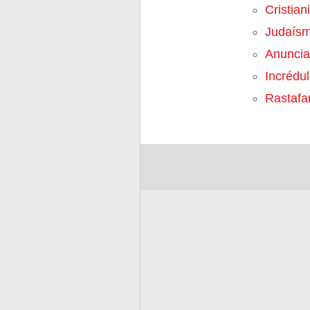
Cristia
Judaís
Anuncia
Incrédu
Rastafar