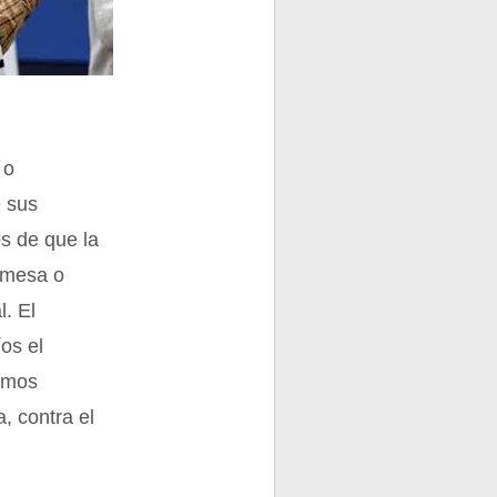
 o
e sus
s de que la
romesa o
l. El
íos el
timos
, contra el