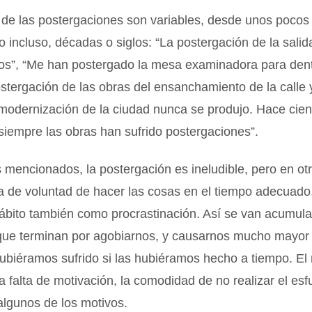
 de las postergaciones son variables, desde unos pocos
o incluso, décadas o siglos: “La postergación de la salid
tos”, “Me han postergado la mesa examinadora para dent
ostergación de las obras del ensanchamiento de la calle
 modernización de la ciudad nunca se produjo. Hace cie
siempre las obras han sufrido postergaciones”.
 mencionados, la postergación es ineludible, pero en ot
lta de voluntad de hacer las cosas en el tiempo adecuad
hábito también como procrastinación. Así se van acumul
que terminan por agobiarnos, y causarnos mucho mayor
ubiéramos sufrido si las hubiéramos hecho a tiempo. El 
 la falta de motivación, la comodidad de no realizar el es
algunos de los motivos.