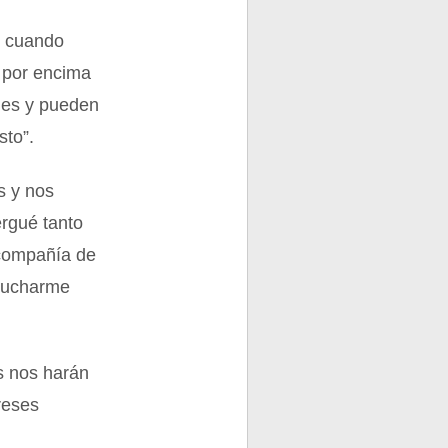
, cuando
 por encima
ndes y pueden
sto”.
s y nos
ergué tanto
n compañía de
scucharme
s nos harán
reses