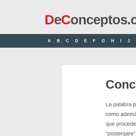
D
e
C
onceptos.
A
B
C
D
E
F
G
H
I
J
Conc
La palabra p
como además
que procede 
“postergare”,