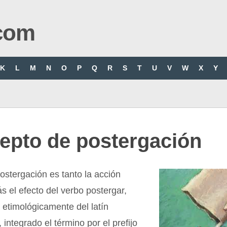
com
K
L
M
N
O
P
Q
R
S
T
U
V
W
X
Y
epto de postergación
ostergación es tanto la acción
 el efecto del verbo postergar,
etimológicamente del latín
 integrado el término por el prefijo