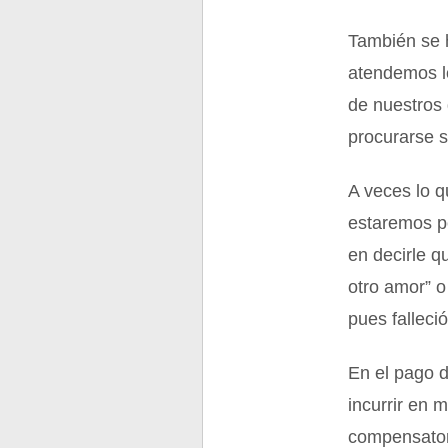
También se 
atendemos l
de nuestros 
procurarse s
A veces lo q
estaremos pe
en decirle q
otro amor” 
pues falleció
En el pago 
incurrir en 
compensatori