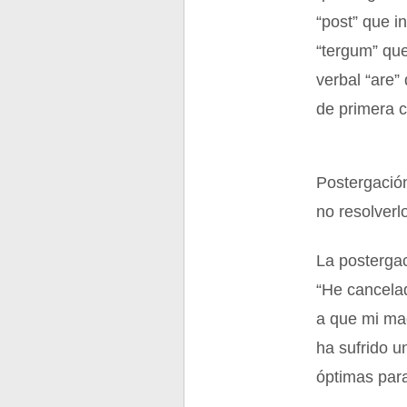
“post” que i
“tergum” que
verbal “are”
de primera 
Postergación
no resolverl
La posterga
“He cancelad
a que mi mad
ha sufrido u
óptimas para