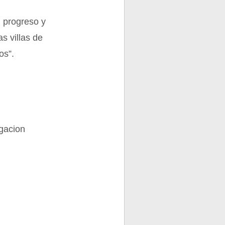
 progreso y
s villas de
os”.
gacion