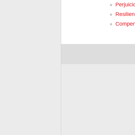
Perjuici
Resilien
Compen