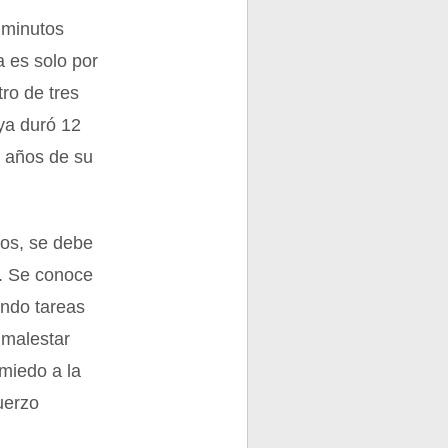
 minutos
a es solo por
ro de tres
 ya duró 12
n años de su
ros, se debe
o. Se conoce
ando tareas
 malestar
miedo a la
fuerzo