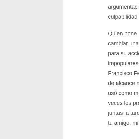
argumentaci
culpabilidad
Quien pone u
cambiar una 
para su acc
impopulares,
Francisco Fe
de alcance m
usó como man
veces los pr
juntas la ta
tu amigo, mi