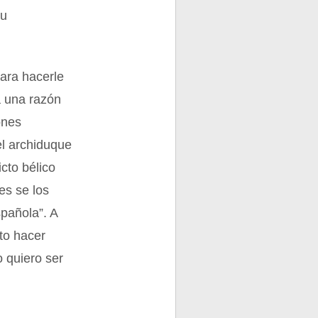
su
para hacerle
a una razón
ones
el archiduque
icto bélico
es se los
pañola”. A
to hacer
o quiero ser