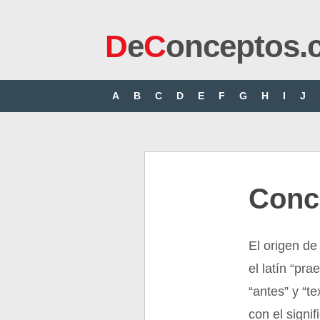
D
e
C
onceptos.
A
B
C
D
E
F
G
H
I
J
Conc
El origen de
el latín “pra
“antes” y “t
con el signif