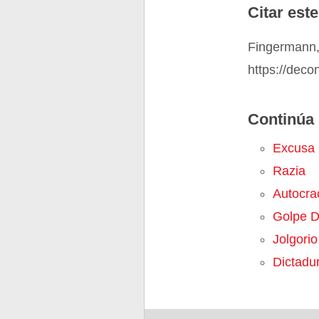
Citar este
Fingermann,
https://deco
Continúa 
Excusa
Razia
Autocra
Golpe D
Jolgorio
Dictadu