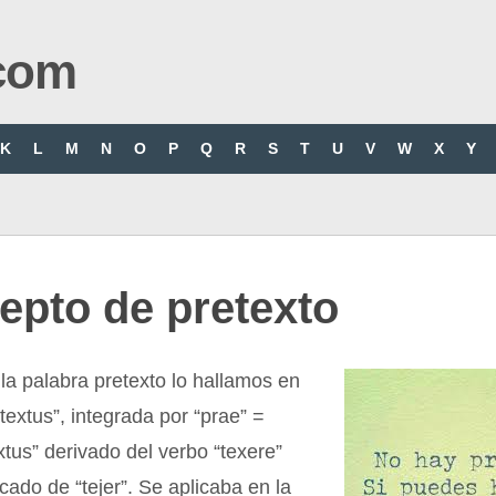
com
K
L
M
N
O
P
Q
R
S
T
U
V
W
X
Y
epto de pretexto
 la palabra pretexto lo hallamos en
etextus”, integrada por “prae” =
extus” derivado del verbo “texere”
icado de “tejer”. Se aplicaba en la