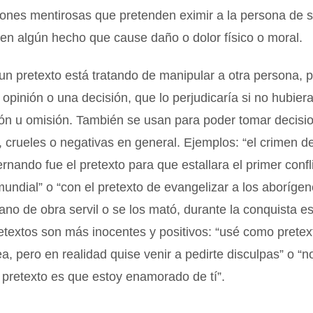
ones mentirosas que pretenden eximir a la persona de 
 en algún hecho que cause daño o dolor físico o moral.
n pretexto está tratando de manipular a otra persona, 
opinión o una decisión, que lo perjudicaría si no hubier
ión u omisión. También se usan para poder tomar decisi
 crueles o negativas en general. Ejemplos: “el crimen d
rnando fue el pretexto para que estallara el primer confl
undial” o “con el pretexto de evangelizar a los aborígen
o de obra servil o se los mató, durante la conquista es
etextos son más inocentes y positivos: “usé como pretex
rea, pero en realidad quise venir a pedirte disculpas” o “n
 pretexto es que estoy enamorado de tí”.