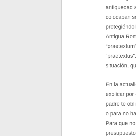
antiguedad a
colocaban s
protegiéndo
Antigua Roma
“praetextum”
“praetextus”
situación, q
En la actual
explicar por
padre te obl
o para no ha
Para que no 
presupuesto 