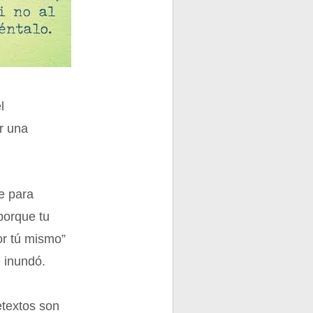
l
ar una
e para
porque tu
or tú mismo”
e inundó.
l
etextos son