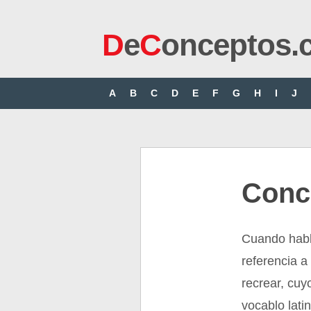
D
e
C
onceptos.
A
B
C
D
E
F
G
H
I
J
Conc
Cuando habl
referencia a
recrear, cuy
vocablo latin