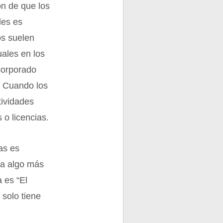
ón de que los
les es
os suelen
uales en los
corporado
. Cuando los
tividades
 o licencias.
as es
 a algo más
 es “El
 solo tiene