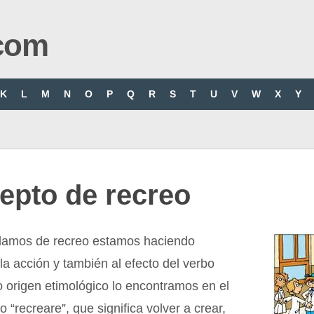
com
K
L
M
N
O
P
Q
R
S
T
U
V
W
X
Y
epto de recreo
amos de recreo estamos haciendo
 la acción y también al efecto del verbo
o origen etimológico lo encontramos en el
o “recreare”, que significa volver a crear,