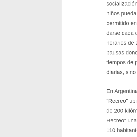
socializació
niños puedan
permitido en
darse cada d
horarios de
pausas donde
tiempos de 
diarias, sino
En Argentina
“Recreo” ubi
de 200 kilóm
Recreo” una 
110 habitant